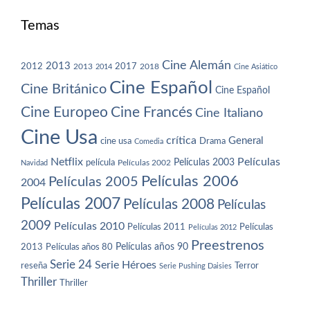
Temas
Cine Alemán
2013
2012
2013
2017
2018
2014
Cine Asiático
Cine Español
Cine Británico
Cine Español
Cine Europeo
Cine Francés
Cine Italiano
Cine Usa
crítica
General
cine usa
Drama
Comedia
Netflix
Películas
Películas 2003
película
Navidad
Películas 2002
Películas 2006
Películas 2005
2004
Películas 2007
Películas 2008
Películas
2009
Películas 2010
Películas 2011
Películas
Películas 2012
Preestrenos
Películas años 80
Películas años 90
2013
Serie 24
Serie Héroes
reseña
Terror
Serie Pushing Daisies
Thriller
Thriller