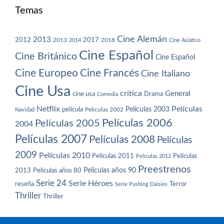
Temas
Cine Alemán
2013
2012
2013
2017
2018
2014
Cine Asiático
Cine Español
Cine Británico
Cine Español
Cine Europeo
Cine Francés
Cine Italiano
Cine Usa
crítica
General
cine usa
Drama
Comedia
Netflix
Películas
Películas 2003
película
Navidad
Películas 2002
Películas 2006
Películas 2005
2004
Películas 2007
Películas 2008
Películas
2009
Películas 2010
Películas 2011
Películas
Películas 2012
Preestrenos
Películas años 80
Películas años 90
2013
Serie 24
Serie Héroes
reseña
Terror
Serie Pushing Daisies
Thriller
Thriller