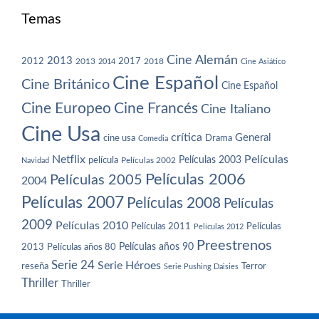
Temas
Cine Alemán
2013
2012
2013
2017
2018
2014
Cine Asiático
Cine Español
Cine Británico
Cine Español
Cine Europeo
Cine Francés
Cine Italiano
Cine Usa
crítica
General
cine usa
Drama
Comedia
Netflix
Películas
Películas 2003
película
Navidad
Películas 2002
Películas 2006
Películas 2005
2004
Películas 2007
Películas 2008
Películas
2009
Películas 2010
Películas 2011
Películas
Películas 2012
Preestrenos
Películas años 80
Películas años 90
2013
Serie 24
Serie Héroes
reseña
Terror
Serie Pushing Daisies
Thriller
Thriller