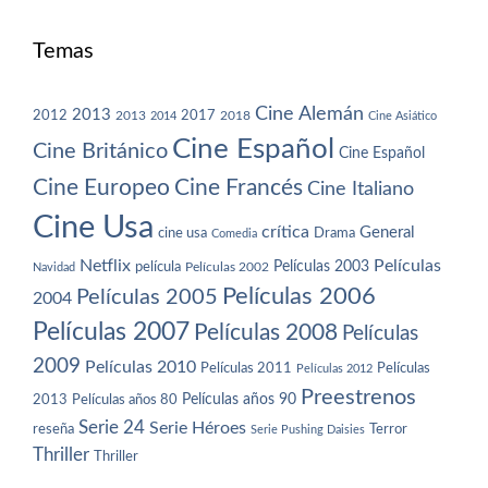
Temas
Cine Alemán
2013
2012
2013
2017
2018
2014
Cine Asiático
Cine Español
Cine Británico
Cine Español
Cine Europeo
Cine Francés
Cine Italiano
Cine Usa
crítica
General
cine usa
Drama
Comedia
Netflix
Películas
Películas 2003
película
Navidad
Películas 2002
Películas 2006
Películas 2005
2004
Películas 2007
Películas 2008
Películas
2009
Películas 2010
Películas 2011
Películas
Películas 2012
Preestrenos
Películas años 80
Películas años 90
2013
Serie 24
Serie Héroes
reseña
Terror
Serie Pushing Daisies
Thriller
Thriller