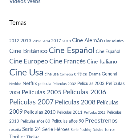
Vídeos
Webs
Temas
Cine Alemán
2013
2012
2013
2017
2018
2014
Cine Asiático
Cine Español
Cine Británico
Cine Español
Cine Europeo
Cine Francés
Cine Italiano
Cine Usa
crítica
General
cine usa
Drama
Comedia
Netflix
Películas
Películas 2003
película
Navidad
Películas 2002
Películas 2006
Películas 2005
2004
Películas 2007
Películas 2008
Películas
2009
Películas 2010
Películas 2011
Películas
Películas 2012
Preestrenos
Películas años 80
Películas años 90
2013
Serie 24
Serie Héroes
reseña
Terror
Serie Pushing Daisies
Thriller
Thriller