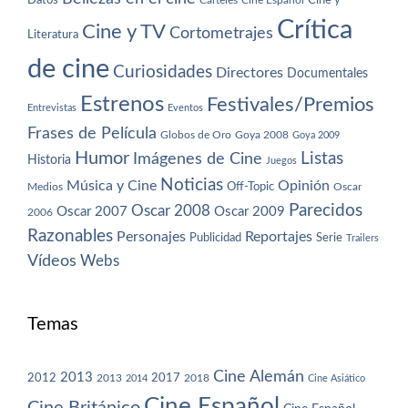
Datos
Cine y
Carteles
Cine Español
Crítica
Cine y TV
Cortometrajes
Literatura
de cine
Curiosidades
Directores
Documentales
Estrenos
Festivales/Premios
Entrevistas
Eventos
Frases de Película
Globos de Oro
Goya 2008
Goya 2009
Humor
Imágenes de Cine
Listas
Historia
Juegos
Noticias
Música y Cine
Opinión
Off-Topic
Oscar
Medios
Parecidos
Oscar 2008
Oscar 2007
Oscar 2009
2006
Razonables
Personajes
Reportajes
Publicidad
Serie
Trailers
Vídeos
Webs
Temas
Cine Alemán
2013
2012
2013
2017
2018
2014
Cine Asiático
Cine Español