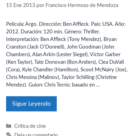
15 Ene 2013
por
Francisco Hermoso de Mendoza
Película: Argo. Dirección: Ben Affleck. País: USA. Año:
2012. Duración: 120 min. Género: Thriller.
Interpretación: Ben Affleck (Tony Mendez), Bryan
Cranston (Jack O’Donnell), John Goodman (John
Chambers), Alan Arkin (Lester Siegel), Victor Garber
(Ken Taylor), Tate Donovan (Bon Anders), Clea DuVall
(Cora), Kyle Chandler (Hamilton), Scoot McNairy (Joe),
Chris Messina (Malinov), Taylor Schilling (Christine
Mendez). Guion: Chris Terrio; basado en …
Sigue Leyendo
Categorías
Crítica de cine
Deja un comentario