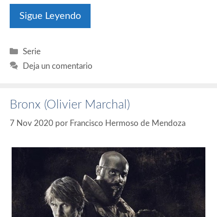
Sigue Leyendo
Categorías
Serie
Deja un comentario
Bronx (Olivier Marchal)
7 Nov 2020
por
Francisco Hermoso de Mendoza