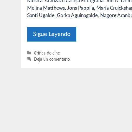
Música: Aránzazu Calleja Fotografía: Jon D. Do
Melina Matthews, Jons Pappila, María Cruickshank
Santi Ugalde, Gorka Aguinagalde, Nagore Aranbur
Sigue Leyendo
Categorías
Crítica de cine
Deja un comentario