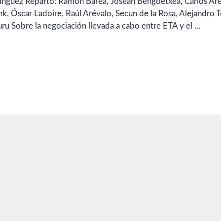
mínguez Reparto: Ramón Barea, Josean Bengoetxea, Carlos Are
, Óscar Ladoire, Raúl Arévalo, Secun de la Rosa, Alejandro Te
u Sobre la negociación llevada a cabo entre ETA y el …