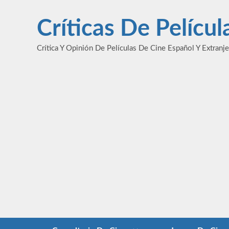
Saltar
al
Críticas De Pelícu
contenido
Crítica Y Opinión De Películas De Cine Español Y Extranj