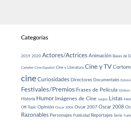
Categorías
Actores/Actrices
Animación
2019
2020
Bases de D
Cine y TV
Cortome
Cine y Literatura
Carteles
Cine Español
cine
Curiosidades
Directores
Documentales
Entrevi
Festivales/Premios
Frases de Película
Globos 
Humor
Imágenes de Cine
Listas
Historia
Juegos
Med
Oscar 2008
Opinión
Oscar 2007
Os
Off-Topic
Oscar 2006
Razonables
Personajes
Reportajes
Publicidad
Serie
Trail