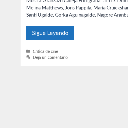
Música: Aránzazu Calleja Fotografía: Jon D. Do
Melina Matthews, Jons Pappila, María Cruickshank
Santi Ugalde, Gorka Aguinagalde, Nagore Aranbur
Sigue Leyendo
Categorías
Crítica de cine
Deja un comentario