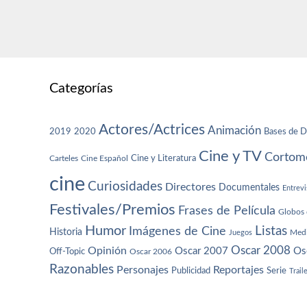
Categorías
Actores/Actrices
Animación
2019
2020
Bases de D
Cine y TV
Cortome
Cine y Literatura
Carteles
Cine Español
cine
Curiosidades
Directores
Documentales
Entrevi
Festivales/Premios
Frases de Película
Globos 
Humor
Imágenes de Cine
Listas
Historia
Juegos
Med
Oscar 2008
Opinión
Oscar 2007
Os
Off-Topic
Oscar 2006
Razonables
Personajes
Reportajes
Publicidad
Serie
Trail