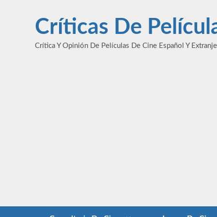
Saltar
al
Críticas De Pelícu
contenido
Crítica Y Opinión De Películas De Cine Español Y Extranj