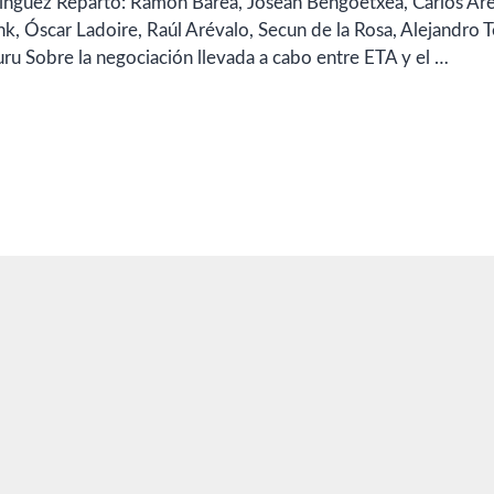
mínguez Reparto: Ramón Barea, Josean Bengoetxea, Carlos Are
, Óscar Ladoire, Raúl Arévalo, Secun de la Rosa, Alejandro Te
u Sobre la negociación llevada a cabo entre ETA y el …