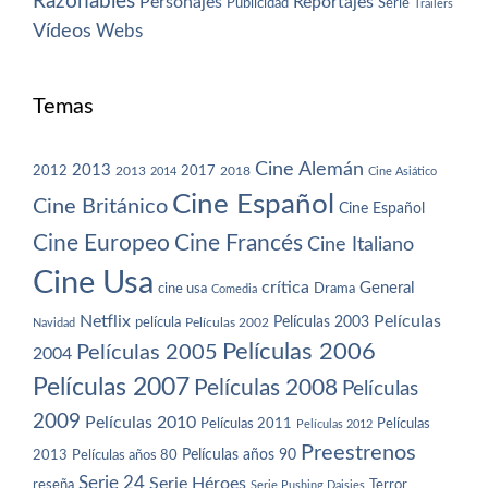
Razonables
Personajes
Reportajes
Publicidad
Serie
Trailers
Vídeos
Webs
Temas
Cine Alemán
2013
2012
2013
2017
2018
2014
Cine Asiático
Cine Español
Cine Británico
Cine Español
Cine Europeo
Cine Francés
Cine Italiano
Cine Usa
crítica
General
cine usa
Drama
Comedia
Netflix
Películas
Películas 2003
película
Navidad
Películas 2002
Películas 2006
Películas 2005
2004
Películas 2007
Películas 2008
Películas
2009
Películas 2010
Películas 2011
Películas
Películas 2012
Preestrenos
Películas años 80
Películas años 90
2013
Serie 24
Serie Héroes
reseña
Terror
Serie Pushing Daisies