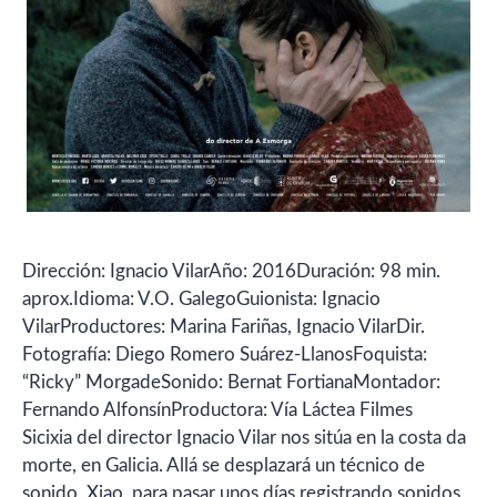
Dirección: Ignacio VilarAño: 2016Duración: 98 min.
aprox.Idioma: V.O. GalegoGuionista: Ignacio
VilarProductores: Marina Fariñas, Ignacio VilarDir.
Fotografía: Diego Romero Suárez-LlanosFoquista:
“Ricky” MorgadeSonido: Bernat FortianaMontador:
Fernando AlfonsínProductora: Vía Láctea Filmes
Sicixia del director Ignacio Vilar nos sitúa en la costa da
morte, en Galicia. Allá se desplazará un técnico de
sonido, Xiao, para pasar unos días registrando sonidos