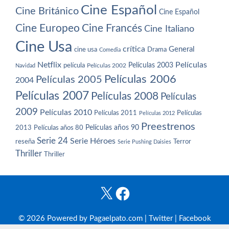
Cine Español
Cine Británico
Cine Español
Cine Europeo
Cine Francés
Cine Italiano
Cine Usa
crítica
General
cine usa
Drama
Comedia
Netflix
Películas
Películas 2003
película
Navidad
Películas 2002
Películas 2006
Películas 2005
2004
Películas 2007
Películas 2008
Películas
2009
Películas 2010
Películas 2011
Películas
Películas 2012
Preestrenos
Películas años 80
Películas años 90
2013
Serie 24
Serie Héroes
reseña
Terror
Serie Pushing Daisies
Thriller
Thriller
X
Facebook
© 2026 Powered by Pagaelpato.com |
Twitter
|
Facebook