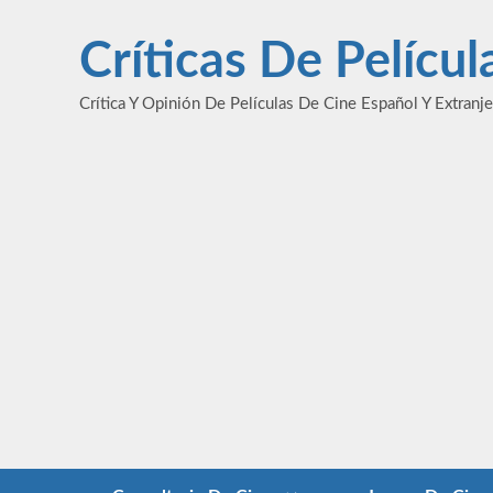
Saltar
al
Críticas De Pelícu
contenido
Crítica Y Opinión De Películas De Cine Español Y Extranj