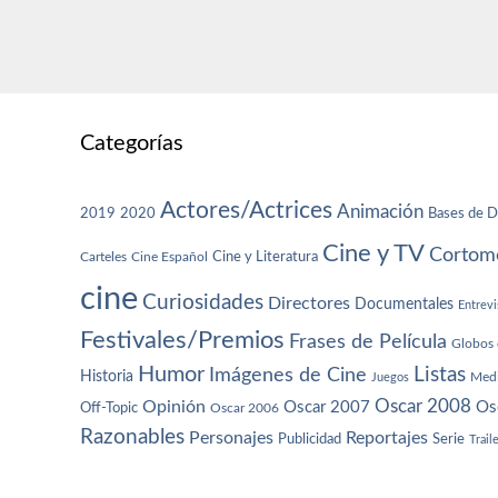
Categorías
Actores/Actrices
Animación
2019
2020
Bases de D
Cine y TV
Cortome
Cine y Literatura
Carteles
Cine Español
cine
Curiosidades
Directores
Documentales
Entrevi
Festivales/Premios
Frases de Película
Globos 
Humor
Imágenes de Cine
Listas
Historia
Juegos
Med
Oscar 2008
Opinión
Oscar 2007
Os
Off-Topic
Oscar 2006
Razonables
Personajes
Reportajes
Publicidad
Serie
Trail