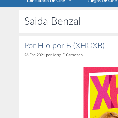
Consultorio De Cine
Juegos De Cine
Saida Benzal
Por H o por B (XHOXB)
26 Ene 2021
por
Jorge F. Carracedo