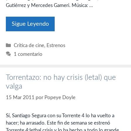
Gutiérrez y Mercedes Gameri. Música: …
Sigue Leyendo
Categorías
Crítica de cine
,
Estrenos
1 comentario
Torrentazo: no hay crisis (letal) que
valga
15 Mar 2011
por
Popeye Doyle
Sí, Santiago Segura con su Torrente 4 lo ha vuelto a
hacer; ha arrasado. Este fin de semana se estrenó
Torrente 4:lethal crisis y lo ha hecho a todo lo grande,