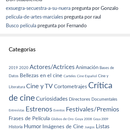
exsuegra-secuestra-a-su-nuera
pregunta por Gonzalo
pelicula-de-artes-marciales
pregunta por raul
Busco película
pregunta por Fernando
Categorías
Actores/Actrices
Animación
2019
2020
Bases de
Bellezas en el cine
Datos
Cine y
Carteles
Cine Español
Crítica
Cine y TV
Cortometrajes
Literatura
de cine
Curiosidades
Directores
Documentales
Estrenos
Festivales/Premios
Entrevistas
Eventos
Frases de Película
Globos de Oro
Goya 2008
Goya 2009
Humor
Imágenes de Cine
Listas
Historia
Juegos