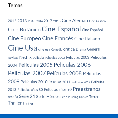
Temas
Cine Alemán
2013
2012
2013
2017
2018
2014
Cine Asiático
Cine Español
Cine Británico
Cine Español
Cine Europeo
Cine Francés
Cine Italiano
Cine Usa
crítica
General
cine usa
Drama
Comedia
Netflix
Películas
Películas 2003
película
Navidad
Películas 2002
Películas 2006
Películas 2005
2004
Películas 2007
Películas 2008
Películas
2009
Películas 2010
Películas 2011
Películas
Películas 2012
Preestrenos
Películas años 80
Películas años 90
2013
Serie 24
Serie Héroes
reseña
Terror
Serie Pushing Daisies
Thriller
Thriller