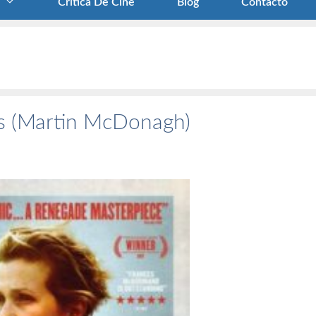
Crítica De Cine
Blog
Contacto
as (Martin McDonagh)