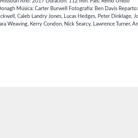
, Missouri Año: 2017 Duración: 112 min. País: Reino Unido
nagh Música: Carter Burwell Fotografía: Ben Davis Reparto:
well, Caleb Landry Jones, Lucas Hedges, Peter Dinklage, J
mara Weaving, Kerry Condon, Nick Searcy, Lawrence Turner, 