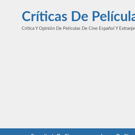
Saltar
al
Críticas De Pelícu
contenido
Crítica Y Opinión De Películas De Cine Español Y Extranj