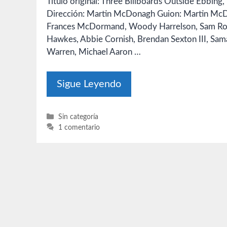
Título original: Three Billboards Outside Ebbing
Dirección: Martin McDonagh Guion: Martin McDo
Frances McDormand, Woody Harrelson, Sam Rock
Hawkes, Abbie Cornish, Brendan Sexton III, Sa
Warren, Michael Aaron …
Sigue Leyendo
Categorías
Sin categoría
1 comentario