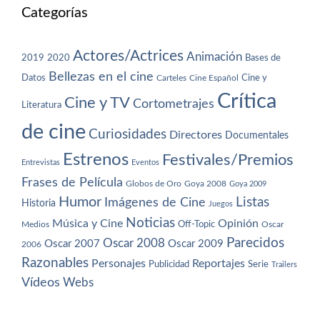
Categorías
Actores/Actrices
Animación
2019
2020
Bases de
Bellezas en el cine
Datos
Cine y
Carteles
Cine Español
Crítica
Cine y TV
Cortometrajes
Literatura
de cine
Curiosidades
Directores
Documentales
Estrenos
Festivales/Premios
Entrevistas
Eventos
Frases de Película
Globos de Oro
Goya 2008
Goya 2009
Humor
Imágenes de Cine
Listas
Historia
Juegos
Noticias
Música y Cine
Opinión
Off-Topic
Oscar
Medios
Parecidos
Oscar 2008
Oscar 2007
Oscar 2009
2006
Razonables
Personajes
Reportajes
Publicidad
Serie
Trailers
Vídeos
Webs