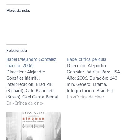
Me gusta esto:
Relacionado
Babel (Alejandro González
Babel crítica película
Iñárritu, 2006)
Dirección: Alejandro
Dirección: Alejandro
González Iñárritu. País: USA.
González Iñárritu.
Año: 2006. Duración: 143
Interpretación: Brad Pitt
min. Género: Drama.
(Richard), Cate Blanchett
Interpretación: Brad Pitt
(Susan), Gael García Bernal
(Richard), Cate Blanchett
En «Crítica de cine»
(Santiago), Elle Fanning
En «Crítica de cine»
(Susan), Gael García Bernal
(Debbie), Kôji Yakusho
(Santiago), Elle Fanning
(Yasujiro), Rinko Kikuchi
(Debbie), Kôji Yakusho
(Chieko), Adriana Barraza
(Yasujiro), Rinko Kikuchi
(Amelia), Nathan Gamble
(Chieko), Adriana Barraza
(Mike), Mohamed Akhzam
(Amelia), Nathan Gamble