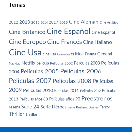
Temas
Cine Alemán
2013
2012
2013
2017
2018
2014
Cine Asiático
Cine Español
Cine Británico
Cine Español
Cine Europeo
Cine Francés
Cine Italiano
Cine Usa
crítica
General
cine usa
Drama
Comedia
Netflix
Películas
Películas 2003
película
Navidad
Películas 2002
Películas 2006
Películas 2005
2004
Películas 2007
Películas 2008
Películas
2009
Películas 2010
Películas 2011
Películas
Películas 2012
Preestrenos
Películas años 80
Películas años 90
2013
Serie 24
Serie Héroes
reseña
Terror
Serie Pushing Daisies
Thriller
Thriller