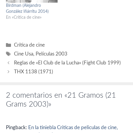
(Anwar), Peter Wight (Tom),
(Mike), Mohamed Akhzam
Birdman (Alejandro
Harriet Walter (Lilly), Trevor
(Anwar), Peter Wight (Tom),
González Iñárritu 2014)
Martin (Douglas), Mónica
Harriet Walter (Lilly), Trevor
En «Crítica de cine»
del Carmen (Lucía). Guión:
Martin…
Guillermo Arriaga; basado…
Categorías
Crítica de cine
Etiquetas
Cine Usa
,
Películas 2003
Reglas de «El Club de la Lucha» (Fight Club 1999)
THX 1138 (1971)
2 comentarios en «21 Gramos (21
Grams 2003)»
Pingback:
En la tiniebla Criticas de peliculas de cine,