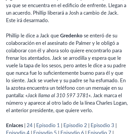
ya que se encuentra en el edificio de enfrente. Llegan a
un acuerdo. Phillip liberará a Josh a cambio de Jack.
Este irá desarmado.
Phillip le dice a Jack que
Gredenko
se enteró de su
colaboración en el asesinato de Palmer y le obligó a
colaborar con él y ahora solo quiere encontrarlo para
frenar los atentados. Jack se arrodilla y espera que le
vuele la tapa de los sesos, pero antes le dice a su padre
que nunca fue lo suficientemente bueno para él y que
lo siente. Jack se vuelve y su padre se ha esfumado. En
la azotea encuentra un teléfono con un mensaje en su
pantalla: «
Jack llama al 310 597 3781
«. Jack marca el
número y aparece al otro lado de la línea Charles Logan,
el anterior presidente, que quiere verlo.
Enlaces
|
24
|
Episodio 1
|
Episodio 2
|
Episodio 3
|
Episodio 4
|
Episodio 5
|
Episodio 6
|
Episodio 7
|