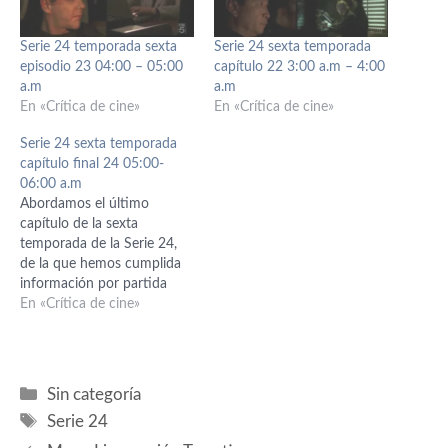
Serie 24 temporada sexta
Serie 24 sexta temporada
episodio 23 04:00 – 05:00
capítulo 22 3:00 a.m – 4:00
a.m
a.m
En «Crítica de cine»
En «Crítica de cine»
Serie 24 sexta temporada
capítulo final 24 05:00-
06:00 a.m
Abordamos el último
capítulo de la sexta
temporada de la Serie 24,
de la que hemos cumplida
información por partida
doble, por mi parte y por la
En «Crítica de cine»
Dave, con nuestros
resúmenes de cada capítulo
visionado, con fotos y
aportaciones subjetivas
Categorías
Sin categoría
sobre lo que hemos visto.
Etiquetas
Serie 24
Por mi parte he tratado…