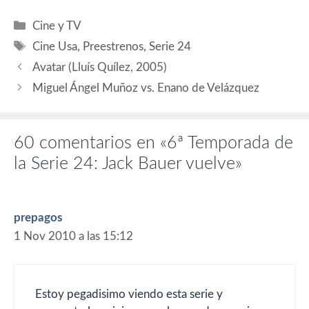
como el año pasado, hay
cosas que quedan en el…
Categorías
Cine y TV
Etiquetas
Cine Usa
,
Preestrenos
,
Serie 24
Avatar (Lluís Quílez, 2005)
Miguel Ángel Muñoz vs. Enano de Velázquez
60 comentarios en «6ª Temporada de
la Serie 24: Jack Bauer vuelve»
prepagos
1 Nov 2010 a las 15:12
Estoy pegadisimo viendo esta serie y