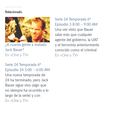
Relacionado
Serie 24 Temporada 6ª
Episodio 3 8:00 – 9:00 AM
Una vez visto que Bauer
sabe más que cualquier
agente del gobierno, la UAT
¿A cuanta gente a matado
y el terrorista anteriormente
Jack Bauer?
conocido como el criminal
En «Cine y TV»
más buscado, Assad, que
En «Cine y TV»
hora resulta ser bueno,
Serie 24 Temporada 6ª
cooperan con él para salvar
Episodio 24 5:00 – 6:00 AM
al mundo. Bueno, a los
Una nueva temporada de
Estados Unidos, que viene a
24 ha terminado, pero Jack
ser lo mismo. Esto no…
Bauer sigue vivo (algo que
no siempre ha ocurrido a lo
largo de la serie) y con
cuerda para rato, de eso no
En «Cine y TV»
cabe duda. En este último
episodio, por supuesto,