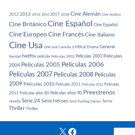
Cine Alemán
2013
2012
2013
2017
2018
2014
Cine Asiático
Cine Español
Cine Británico
Cine Español
Cine Europeo
Cine Francés
Cine Italiano
Cine Usa
crítica
General
cine usa
Drama
Comedia
Netflix
Películas
Películas 2003
película
Navidad
Películas 2002
Películas 2006
Películas 2005
2004
Películas 2007
Películas 2008
Películas
2009
Películas 2010
Películas 2011
Películas
Películas 2012
Preestrenos
Películas años 80
Películas años 90
2013
Serie 24
Serie Héroes
reseña
Terror
Serie Pushing Daisies
Thriller
Thriller
X
Facebook