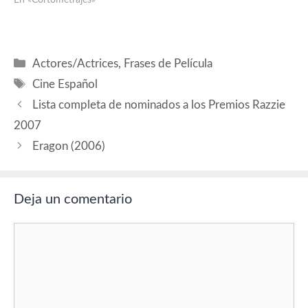
título, Weapon of Choice,
En «Cortometrajes»
música de Fatboy Slim, a la
cámara, Spike Jonze y como
protagonista total y
absoluto Chistopher
Categorías
Actores/Actrices
,
Frases de Película
Walken. Buen reparto, eh?
Etiquetas
Pues la cosa…
Cine Español
Lista completa de nominados a los Premios Razzie
2007
Eragon (2006)
Deja un comentario
Comentario