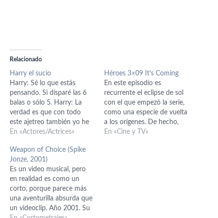
Relacionado
Harry el sucio
Héroes 3×09 It’s Coming
Harry: Sé lo que estás
En este episodio es
pensando. Si disparé las 6
recurrente el eclipse de sol
balas o sólo 5. Harry: La
con el que empezó la serie,
verdad es que con todo
como una especie de vuelta
este ajetreo también yo he
a los orígenes. De hecho,
perdido la cuenta. Harry:
En «Actores/Actrices»
aunque ya hace mucho que
En «Cine y TV»
Pero siendo este un
las vimos, creo que parte de
Weapon of Choice (Spike
Magnum 44, el mejor
las imágenes del principio
Jonze, 2001)
revólver del mundo, capaz
del episodio son de aquella
Es un video musical, pero
de volarte los sesos de un
primera temporada. El
en realidad es como un
tiro, ¿no…
episodio acaba…
corto, porque parece más
una aventurilla absurda que
un videoclip. Año 2001. Su