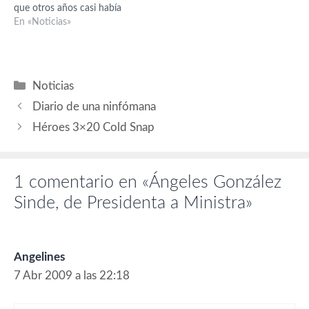
que otros años casi había
que arrastrar a alguien a la
En «Noticias»
presidencia, este año, por
primera vez, hay 2
candidatos, por lo que este
domingo tendrán que votar
Categorías
Noticias
cual de esas…
Diario de una ninfómana
Héroes 3×20 Cold Snap
1 comentario en «Ángeles González
Sinde, de Presidenta a Ministra»
Angelines
7 Abr 2009 a las 22:18