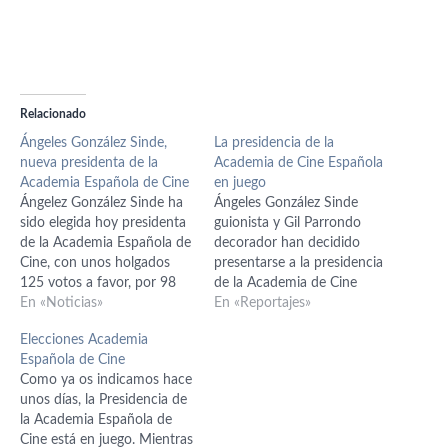
Relacionado
Ángeles González Sinde,
La presidencia de la
nueva presidenta de la
Academia de Cine Española
Academia Española de Cine
en juego
Ángelez González Sinde ha
Ángeles González Sinde
sido elegida hoy presidenta
guionista y Gil Parrondo
de la Academia Española de
decorador han decidido
Cine, con unos holgados
presentarse a la presidencia
125 votos a favor, por 98
de la Academia de Cine
en contra, 9 abstenciones y
En «Noticias»
Española El ganador se
En «Reportajes»
un voto nulo, para los
conocerá el próximo 17 de
Elecciones Academia
próximos 3 años. Nosotros
diciembre, en una asamblea
Española de Cine
lo hemos celebrado
a la que están convocados
Como ya os indicamos hace
publicando la crítica de una
todos los miembros de la
unos días, la Presidencia de
de sus películas como
Academia, unos 1.200, en el
la Academia Española de
guionista,…
cine Doré de…
Cine está en juego. Mientras