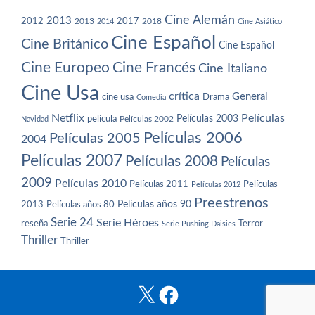
Cine Alemán
2013
2012
2013
2017
2018
2014
Cine Asiático
Cine Español
Cine Británico
Cine Español
Cine Europeo
Cine Francés
Cine Italiano
Cine Usa
crítica
General
cine usa
Drama
Comedia
Netflix
Películas
Películas 2003
película
Navidad
Películas 2002
Películas 2006
Películas 2005
2004
Películas 2007
Películas 2008
Películas
2009
Películas 2010
Películas 2011
Películas
Películas 2012
Preestrenos
Películas años 80
Películas años 90
2013
Serie 24
Serie Héroes
reseña
Terror
Serie Pushing Daisies
Thriller
Thriller
X
Facebook