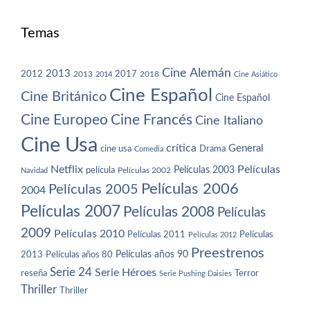
Temas
Cine Alemán
2013
2012
2013
2017
2018
2014
Cine Asiático
Cine Español
Cine Británico
Cine Español
Cine Europeo
Cine Francés
Cine Italiano
Cine Usa
crítica
General
cine usa
Drama
Comedia
Netflix
Películas
Películas 2003
película
Navidad
Películas 2002
Películas 2006
Películas 2005
2004
Películas 2007
Películas 2008
Películas
2009
Películas 2010
Películas 2011
Películas
Películas 2012
Preestrenos
Películas años 80
Películas años 90
2013
Serie 24
Serie Héroes
reseña
Terror
Serie Pushing Daisies
Thriller
Thriller