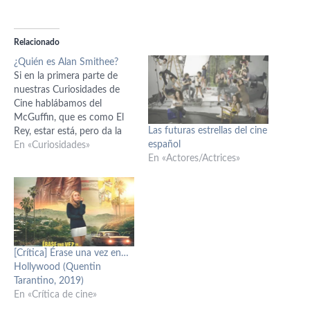
Relacionado
¿Quién es Alan Smithee?
Si en la primera parte de
nuestras Curiosidades de
Cine hablábamos del
McGuffin, que es como El
Las futuras estrellas del cine
Rey, estar está, pero da la
español
impresión de que no hace
En «Curiosidades»
En «Actores/Actrices»
nada, aquí viene la segunda
entrega, donde hablaremos
de un personaje con una
filmografía que para sí
quisiera más de uno: Alan…
[Crítica] Érase una vez en…
Hollywood (Quentin
Tarantino, 2019)
En «Crítica de cine»