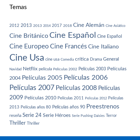
Temas
Cine Alemán
2013
2012
2013
2017
2018
2014
Cine Asiático
Cine Español
Cine Británico
Cine Español
Cine Europeo
Cine Francés
Cine Italiano
Cine Usa
crítica
General
cine usa
Drama
Comedia
Netflix
Películas
Películas 2003
película
Navidad
Películas 2002
Películas 2006
Películas 2005
2004
Películas 2007
Películas 2008
Películas
2009
Películas 2010
Películas 2011
Películas
Películas 2012
Preestrenos
Películas años 80
Películas años 90
2013
Serie 24
Serie Héroes
reseña
Terror
Serie Pushing Daisies
Thriller
Thriller