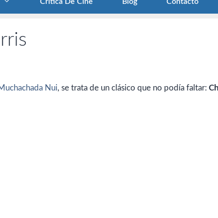
Crítica De Cine
Blog
Contacto
rris
Muchachada Nui
, se trata de un clásico que no podía faltar:
C