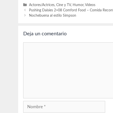
Categorías
Actores/Actrices
,
Cine y TV
,
Humor
,
Vídeos
Pushing Daisies 2×08 Comford Food – Comida Recon
Nochebuena al estilo Simpson
Deja un comentario
Comentario
Nombre