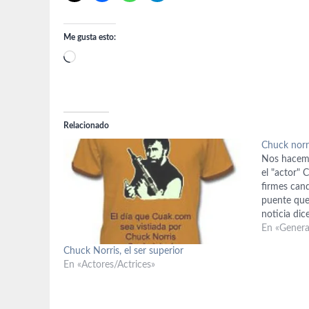
Me gusta esto:
Cargando...
Relacionado
Chuck norr
Nos hacemo
el "actor" 
firmes can
puente que
noticia dic
Hollywood 
En «Genera
nombre a 
Chuck Norris, el ser superior
En «Actores/Actrices»