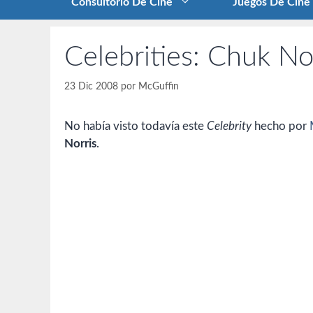
Consultorio De Cine
Juegos De Cine
Celebrities: Chuk No
23 Dic 2008
por
McGuffin
No había visto todavía este
Celebrity
hecho por
Norris
.