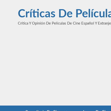
Saltar
al
Críticas De Pelícu
contenido
Crítica Y Opinión De Películas De Cine Español Y Extranj