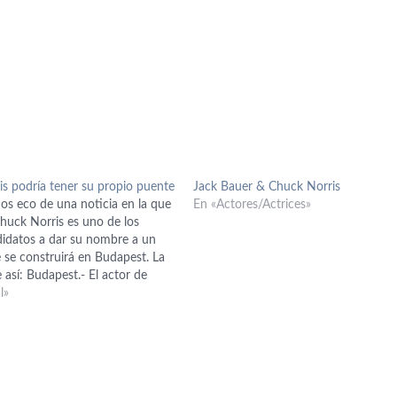
is podría tener su propio puente
Jack Bauer & Chuck Norris
s eco de una noticia en la que
En «Actores/Actrices»
Chuck Norris es uno de los
didatos a dar su nombre a un
 se construirá en Budapest. La
e así: Budapest.- El actor de
Chuck Norris podría dar su
l»
un nuevo puente…