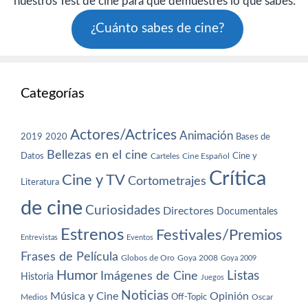
nuestros Test de cine para que demuestres lo que sabes:
¿Cuánto sabes de cine?
Categorías
Actores/Actrices
Animación
2019
2020
Bases de
Bellezas en el cine
Datos
Cine y
Carteles
Cine Español
Crítica
Cine y TV
Cortometrajes
Literatura
de cine
Curiosidades
Directores
Documentales
Estrenos
Festivales/Premios
Entrevistas
Eventos
Frases de Película
Globos de Oro
Goya 2008
Goya 2009
Humor
Imágenes de Cine
Listas
Historia
Juegos
Noticias
Música y Cine
Opinión
Off-Topic
Oscar
Medios