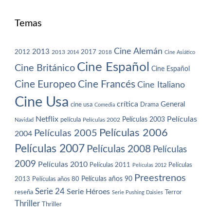
Temas
Cine Alemán
2013
2012
2013
2017
2018
2014
Cine Asiático
Cine Español
Cine Británico
Cine Español
Cine Europeo
Cine Francés
Cine Italiano
Cine Usa
crítica
General
cine usa
Drama
Comedia
Netflix
Películas
Películas 2003
película
Navidad
Películas 2002
Películas 2006
Películas 2005
2004
Películas 2007
Películas 2008
Películas
2009
Películas 2010
Películas 2011
Películas
Películas 2012
Preestrenos
Películas años 80
Películas años 90
2013
Serie 24
Serie Héroes
reseña
Terror
Serie Pushing Daisies
Thriller
Thriller