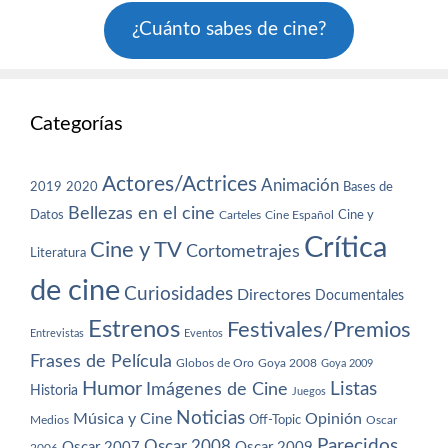
¿Cuánto sabes de cine?
Categorías
Actores/Actrices
Animación
2019
2020
Bases de
Bellezas en el cine
Datos
Cine y
Carteles
Cine Español
Crítica
Cine y TV
Cortometrajes
Literatura
de cine
Curiosidades
Directores
Documentales
Estrenos
Festivales/Premios
Entrevistas
Eventos
Frases de Película
Globos de Oro
Goya 2008
Goya 2009
Humor
Imágenes de Cine
Listas
Historia
Juegos
Noticias
Música y Cine
Opinión
Off-Topic
Oscar
Medios
Parecidos
Oscar 2008
Oscar 2007
Oscar 2009