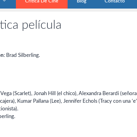
Crítica De Cine
Blog
Contacto
ica película
ón
: Brad Silberling.
ega (Scarlet), Jonah Hill (el chico), Alexandra Berardi (señora
ra), Kumar Pallana (Lee), Jennifer Echols (Tracy con una ‘e’
ionista).
berling.