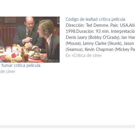
Código de lealtad crítica película
Dirección: Ted Demme. País: USA.Añ
1998.Duración: 93 min. Interpretació
Denis Leary (Bobby O'Grady), Ian Har
(Mouse), Lenny Clarke (Skunk), Jason
(Seamus), Kevin Chapman (Mickey Pat
George MacDonald (Gallivan), John D
En «Crítica de cine»
(Digger), Lyndon Byers (Fitzie), Herbi
 fumar crítica película
(Herbie),Guión: Mike Armstrong.
 de cine»
Producción: Ted Demme, Nicolas
Clermont, Adam Doench, Elie Samah
Jim…