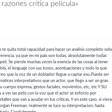
azones crítica película»
s te quita total capacidad para hacer un analisis completo sob
diferencia, ya que en mi pais son todas, absolutamente todas
peli. Se pierde muchas veces la esencia de las cosas al tener
abla, el lenguaje con sus tonos, acentuaciones y todo lo que
 creo que la voz de un doblador llegue a captar eso.Puede ser
atices interpretativos que un actor, que llego a ser un gran
 cuerpo expresa, gestos faciales, movientos, etc, etc Y SU
ver las pelis con la voz que el actor se esforzo por
lles que van a ayudar en tus criticas. Y en este caso, si viera
 Morgan Freeman. realmente se luce su interpretacion, hasta
 gusta. Cordialmente