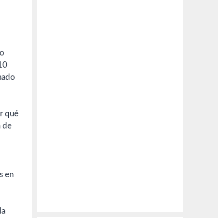
 o
 10
onado
r qué
a de
s en
la