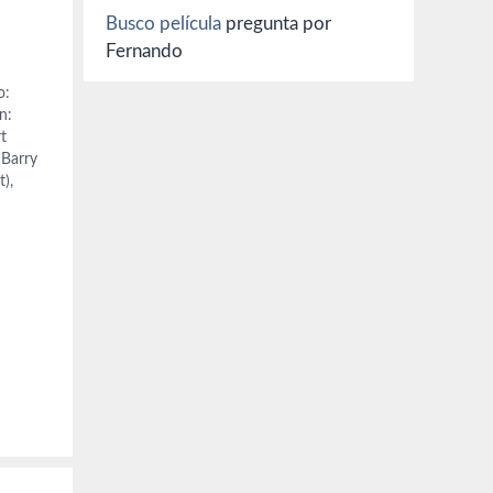
Busco película
pregunta por
Fernando
o:
n:
t
 Barry
),
iehl
e Ade
a,