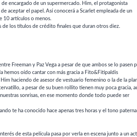
 el de encargado de un supermercado. Him, el protagonista
s de aceptar el papel. Así conocerá a Scarlet empleada de un
e 10 artículos o menos.
 de los títulos de crédito finales que duran otros diez.
entre Freeman y Paz Vega a pesar de que ambos se lo pasen p
 la hemos oído cantar con más gracia a Fito&Fitipaldis
 Him haciendo de asesor de vestuario femenino o la de la plant
cervatillo, a pesar de su buen rollito tienen muy poca gracia, 
 nuestras sonrisas, en ese momento donde todo puede ser
uando te ha conocido hace apenas tres horas y el tono paternal
nterés de esta película pasa por verla en escena junto a un ac