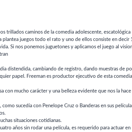
os trillados caminos de la comedia adolescente, escatológica
ta plantea juegos todo el rato y uno de ellos consiste en decir
vida. Si nos ponemos juguetones y aplicamos el juego al visi
tran
ia distendida, cambiando de registro, dando muestras de po
lquier papel. Freeman es productor ejecutivo de esta comedi
osa con mucho carácter y una belleza evidente que nos la hace
, como sucedía con Penelope Cruz o Banderas en sus película
os.
chas situaciones cotidianas.
cuatro años sin rodar una película, es requerido para actuar en 