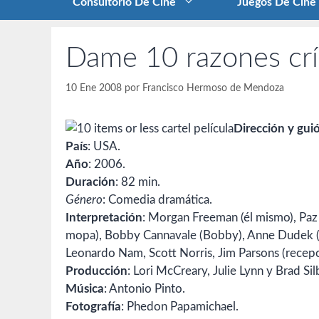
Consultorio De Cine
Juegos De Cine
Dame 10 razones crít
10 Ene 2008
por
Francisco Hermoso de Mendoza
Dirección y gui
País
: USA.
Año
: 2006.
Duración
: 82 min.
Género
: Comedia dramática.
Interpretación
: Morgan Freeman (él mismo), Paz V
mopa), Bobby Cannavale (Bobby), Anne Dudek (caje
Leonardo Nam, Scott Norris, Jim Parsons (recepc
Producción
: Lori McCreary, Julie Lynn y Brad Sil
Música
: Antonio Pinto.
Fotografía
: Phedon Papamichael.