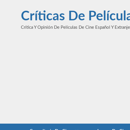
Saltar
al
Críticas De Pelícu
contenido
Crítica Y Opinión De Películas De Cine Español Y Extranj