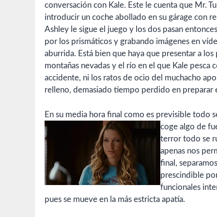
conversación con Kale. Este le cuenta que Mr. Tu
introducir un coche abollado en su gárage con r
Ashley le sigue el juego y los dos pasan entonce
por los prismáticos y grabando imágenes en vídeo
aburrida. Está bien que haya que presentar a los 
montañas nevadas y el río en el que Kale pesca c
accidente, ni los ratos de ocio del muchacho apor
relleno, demasiado tiempo perdido en preparar e
En su media hora final como es previsible todo se
coge algo de fu
terror todo se 
apenas nos perm
final, separamos
prescindible por
funcionales inte
pues se mueve en la más estricta apatía.