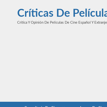
Saltar
al
Críticas De Pelícu
contenido
Crítica Y Opinión De Películas De Cine Español Y Extranj