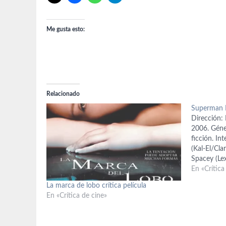
Me gusta esto:
Relacionado
Superman R
Dirección: 
2006. Géner
ficción. In
(Kal-El/Cl
Spacey (Le
Lane), Gui
En «Crítica
Harris; ba
La marca de lobo crítica película
Singer, Mi
En «Crítica de cine»
basado a s