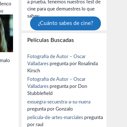
a prueba, tenemos nuestros Test de
elenco
cine para que demuestres lo que
su
sabes:
¿Cuánto sabes de cine?
Películas Buscadas
Fotografía de Autor – Oscar
 malo
Valladares
pregunta por Rosalinda
Kirsch
Fotografía de Autor – Oscar
Valladares
pregunta por Don
Stubblefield
exsuegra-secuestra-a-su-nuera
pregunta por Gonzalo
pelicula-de-artes-marciales
pregunta
por raul