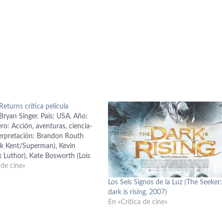
eturns crítica película
Bryan Singer. País: USA. Año:
o: Acción, aventuras, ciencia-
terpretación: Brandon Routh
ark Kent/Superman), Kevin
x Luthor), Kate Bosworth (Lois
ón: Michael Dougherty y Dan
 de cine»
sado en un argumento de Bryan
Los Seis Signos de la Luz (The Seeker
chael Dougherty y Dan Harris;
dark is rising, 2007)
u vez en los personajes de…
En «Crítica de cine»