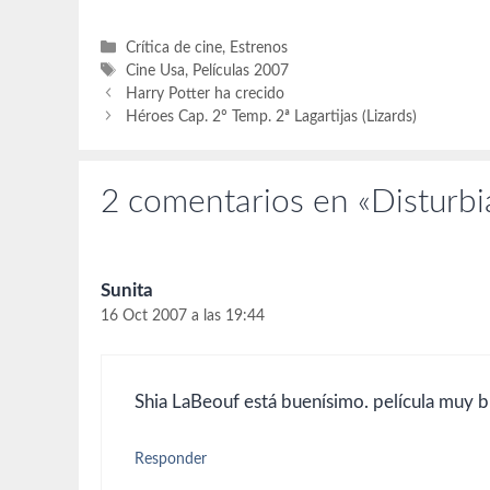
Categorías
Crítica de cine
,
Estrenos
Etiquetas
Cine Usa
,
Películas 2007
Harry Potter ha crecido
Héroes Cap. 2º Temp. 2ª Lagartijas (Lizards)
2 comentarios en «Disturbia 
Sunita
16 Oct 2007 a las 19:44
Shia LaBeouf está buenísimo. película muy b
Responder