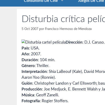
Consultorio De Cine
Juegos De Cine
Disturbia crítica pelí
5 Oct 2007
por
Francisco Hermoso de Mendoza
Dirección
: D.J. Caruso.
País
: USA.
Año
: 2007.
Duración
: 104 min.
Género
: Thriller.
Interpretación
: Shia LaBeouf (Kale), David Morse
Aaron Yoo (Ronnie).
Guión
: Christopher Landon y Carl Ellsworth; b
Producción
: Joe Medjuck, E. Bennett Walsh y J
Música
: Geoff Zanelli.
Fotografía
: Rogier Stoffers.