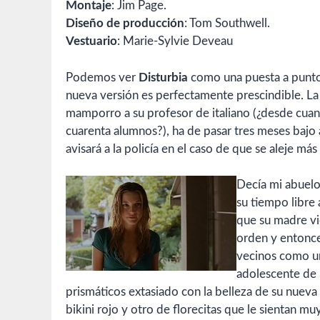
Montaje
: Jim Page.
Diseño de producción
: Tom Southwell.
Vestuario
: Marie-Sylvie Deveau
Podemos ver
Disturbia
como una puesta a punto 
nueva versión es perfectamente prescindible. L
mamporro a su profesor de italiano (¿desde cuand
cuarenta alumnos?), ha de pasar tres meses bajo a
avisará a la policía en el caso de que se aleje má
Decía mi abuelo
su tiempo libre 
que su madre vie
orden y entonces
vecinos como un 
adolescente de 
prismáticos extasiado con la belleza de su nueva v
bikini rojo y otro de florecitas que le sientan mu