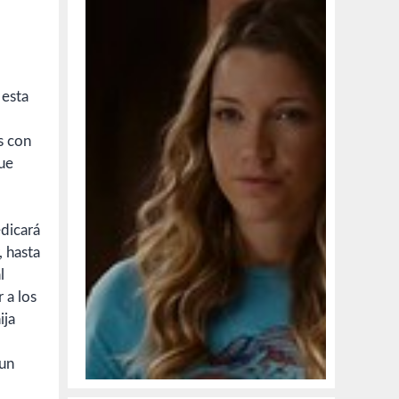
 esta
s con
que
edicará
, hasta
l
 a los
ija
 un