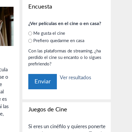
o
Encuesta
¿Ver películas en el cine o en casa?
Me gusta el cine
Prefiero quedarme en casa
Con las plataformas de streaming, ¿ha
perdido el cine su encanto o lo sigues
prefiriendo?
cula
se o
Ver resultados
e
al
e es
i las
Juegos de Cine
e,
Si eres un cinéfilo y quieres ponerte