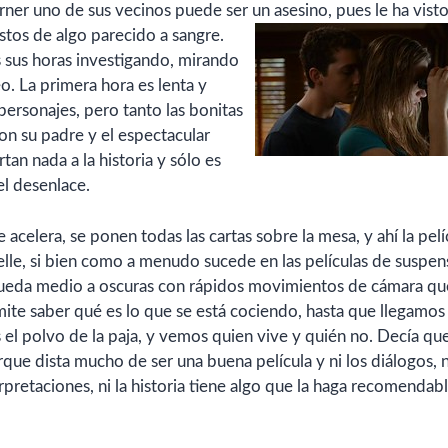
rner uno de sus vecinos puede ser un asesino, pues le ha vist
estos de
algo parecido a sangre.
s sus horas investigando, mirando
. La primera hora es lenta y
personajes, pero tanto las bonitas
on su padre y el espectacular
tan nada a la historia y sólo es
l desenlace.
 acelera, se ponen todas las cartas sobre la
mesa, y ahí la pelí
elle, si bien como a menudo sucede en las películas de suspen
rueda medio a oscuras con rápidos movimientos de cámara qu
ite saber qué es lo que se está cociendo, hasta que llegamos 
 el polvo de la paja, y vemos quien vive y quién no. Decía qu
que dista mucho de ser una buena película y ni los diálogos, n
rpretaciones, ni la historia tiene algo que la haga recomendabl