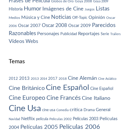
Frases de Película
Globos de Oro
Goya 2008
Goya 2009
Humor
Imágenes de Cine
Listas
Historia
Juegos
Noticias
Música y Cine
Opinión
Off-Topic
Oscar
Medios
Parecidos
Oscar 2008
Oscar 2007
Oscar 2009
2006
Razonables
Personajes
Reportajes
Publicidad
Serie
Trailers
Vídeos
Webs
Temas
Cine Alemán
2013
2012
2013
2017
2018
2014
Cine Asiático
Cine Español
Cine Británico
Cine Español
Cine Europeo
Cine Francés
Cine Italiano
Cine Usa
crítica
General
cine usa
Drama
Comedia
Netflix
Películas
Películas 2003
película
Navidad
Películas 2002
Películas 2006
Películas 2005
2004