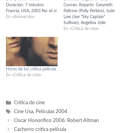
Duración: 7 minutos
Conran. Reparto: Gwyneth
Francia, USA, 2003 No sé si
Paltrow (Polly Perkins), Jude
quedará mucha gente que
En «Animación»
Law (Joe "Sky Captain"
no haya visto este
Sullivan), Angelina Jolie
cortometraje, Destino,
(Capitana Franky Cook),
En «Crítica de cine»
encargado a mediados de
Giovanni Ribisi (Dex
los 40 por Walt Disney a
Dearborn), Michael
Salvador Dalí, pero que no
Gambon (Editor Morris
fue estrenado hasta el año
Paley), Bai Ling (Mujer
2003. La…
misteriosa), Omid Djalili
(Kaji), Sir Laurence Olivier
Horas de luz crítica película
(Dr. Totenkopf), Trevor
En «Crítica de cine»
Baxter (Dr. Walter
Jennings), Julian Curry (Dr.…
Categorías
Crítica de cine
Etiquetas
Cine Usa
,
Películas 2004
Oscar Honorífico 2006: Robert Altman
Cachorro crítica película