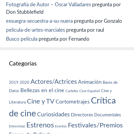
Fotografía de Autor – Oscar Valladares
pregunta por
Don Stubblefield
exsuegra-secuestra-a-su-nuera
pregunta por Gonzalo
pelicula-de-artes-marciales
pregunta por raul
Busco película
pregunta por Fernando
Categorías
Actores/Actrices
Animación
2019
2020
Bases de
Bellezas en el cine
Datos
Cine y
Carteles
Cine Español
Crítica
Cine y TV
Cortometrajes
Literatura
de cine
Curiosidades
Directores
Documentales
Estrenos
Festivales/Premios
Entrevistas
Eventos