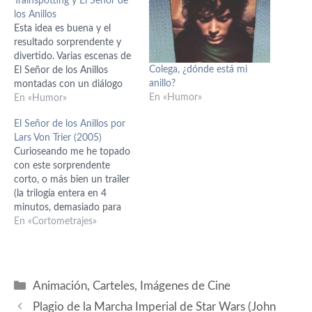
Trainspotting y El Señor de
los Anillos
Esta idea es buena y el
resultado sorprendente y
divertido. Varias escenas de
Colega, ¿dónde está mi
El Señor de los Anillos
anillo?
montadas con un diálogo
En «Humor»
de Trainspotting. Ver para
En «Humor»
creer. No sé quien es el
El Señor de los Anillos por
autor original, porque en el
Lars Von Trier (2005)
vídeo que he encontrado en
Curioseando me he topado
YouTube no lo dice, pero
con este sorprendente
mis felicitaciones. Toca…
corto, o más bien un trailer
(la trilogía entera en 4
minutos, demasiado para
comprimirlo) casero de El
En «Cortometrajes»
Señor de los Anillos versión
Lars Von Trier. ¿Que qué es
eso? Pues es ni más menos
que la visión conceptual
Categorías
Animación
,
Carteles
,
Imágenes de Cine
aplicada a los decorados…
Plagio de la Marcha Imperial de Star Wars (John