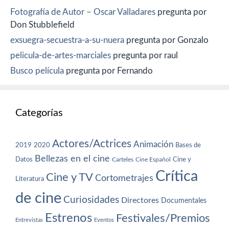
Fotografía de Autor – Oscar Valladares
pregunta por
Don Stubblefield
exsuegra-secuestra-a-su-nuera
pregunta por Gonzalo
pelicula-de-artes-marciales
pregunta por raul
Busco película
pregunta por Fernando
Categorías
Actores/Actrices
Animación
2019
2020
Bases de
Bellezas en el cine
Datos
Cine y
Carteles
Cine Español
Crítica
Cine y TV
Cortometrajes
Literatura
de cine
Curiosidades
Directores
Documentales
Estrenos
Festivales/Premios
Entrevistas
Eventos