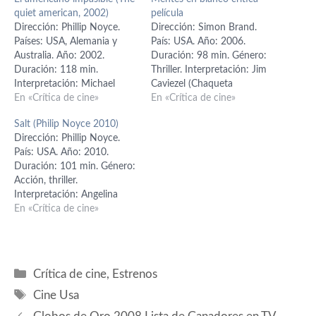
quiet american, 2002)
película
Dirección: Phillip Noyce.
Dirección: Simon Brand.
Países: USA, Alemania y
País: USA. Año: 2006.
Australia. Año: 2002.
Duración: 98 min. Género:
Duración: 118 min.
Thriller. Interpretación: Jim
Interpretación: Michael
Caviezel (Chaqueta
Caine (Thomas Fowler),
En «Crítica de cine»
Vaquera), Greg Kinnear
En «Crítica de cine»
Brendan Fraser (Alden Pyle),
(Nariz Rota), Joe Pantoliano
Salt (Philip Noyce 2010)
Do Thi Hai Yen (Phuong),
(Hombre Atado), Barry
Dirección: Phillip Noyce.
Rade Sherbedzija (Inspector
Pepper (Camisa Granjera),
País: USA. Año: 2010.
Vigo), Tzi Ma (Hinh), Robert
Jeremy Sisto (Hombre
Duración: 101 min. Género:
Stanton (Joe Tunney),
Esposado), Bridget
Acción, thriller.
Holmes Osborne (Bill
Moynahan (Eliza Coles),
Interpretación: Angelina
Granger), Pham Thi Mai
Peter Stormare (Botas de
Jolie (Evelyn Salt), Liev
En «Crítica de cine»
Hon (Hermana de Phuong),
Serpiente), Clayne Crawford
Schreiber (Ted Winter),
Quang…
(detective Anderson).
Chiwetel Ejiofor (William
Guión: Matthew Waynee.
Peabody), Daniel Olbrychski
Producción:…
(Orlov), August Diehl (Mike
Categorías
Crítica de cine
,
Estrenos
Krause), Hunt Block
Etiquetas
(Presidente Lewis), Andre
Cine Usa
Braugher (Secretario de