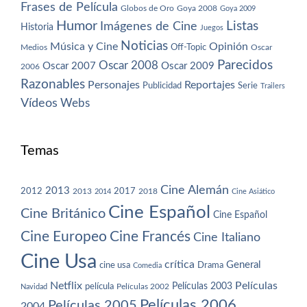
Frases de Película
Globos de Oro
Goya 2008
Goya 2009
Humor
Imágenes de Cine
Listas
Historia
Juegos
Noticias
Música y Cine
Opinión
Off-Topic
Oscar
Medios
Parecidos
Oscar 2008
Oscar 2007
Oscar 2009
2006
Razonables
Personajes
Reportajes
Publicidad
Serie
Trailers
Vídeos
Webs
Temas
Cine Alemán
2013
2012
2013
2017
2018
2014
Cine Asiático
Cine Español
Cine Británico
Cine Español
Cine Europeo
Cine Francés
Cine Italiano
Cine Usa
crítica
General
cine usa
Drama
Comedia
Netflix
Películas
Películas 2003
película
Navidad
Películas 2002
Películas 2006
Películas 2005
2004