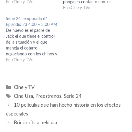
o cosa. Así que se dedica a
En «Cine y TV»
ponga en contacto con los
su trabajo con ahínco.
chinos, y de momento así
En «Cine y TV»
Aunque sigue teniendo
es, les lleva la delantera y
Serie 24 Temporada 6ª
pequeños momentos de
ahora todos los esfuerzos se
Episodio 23 4:00 – 5:00 AM
crisis, aún le costará unos
centrar en dar con él. La
De nuevo es el padre de
episodios más volver a…
diferencia de…
Jack el que tiene el control
de la situación y el que
maneja el cotarro,
negociando con los chinos y
también con los americanos
En «Cine y TV»
a los que intenta chantajear.
Tanto negociete es seguro
que va a acabar mal para él.
De nuevo en este…
Categorías
Cine y TV
Etiquetas
Cine Usa
,
Preestrenos
,
Serie 24
10 películas que han hecho historia en los efectos
especiales
Brick crítica película