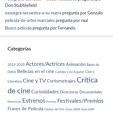
Don Stubblefield
exsuegra-secuestra-a-su-nuera
pregunta por Gonzalo
pelicula-de-artes-marciales
pregunta por raul
Busco película
pregunta por Fernando
Categorías
Actores/Actrices
Animación
2019
2020
Bases de
Bellezas en el cine
Datos
Cine y
Carteles
Cine Español
Crítica
Cine y TV
Cortometrajes
Literatura
de cine
Curiosidades
Directores
Documentales
Estrenos
Festivales/Premios
Entrevistas
Eventos
Frases de Película
Globos de Oro
Goya 2008
Goya 2009