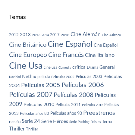
Temas
Cine Alemán
2013
2012
2013
2017
2018
2014
Cine Asiático
Cine Español
Cine Británico
Cine Español
Cine Europeo
Cine Francés
Cine Italiano
Cine Usa
crítica
General
cine usa
Drama
Comedia
Netflix
Películas
Películas 2003
película
Navidad
Películas 2002
Películas 2006
Películas 2005
2004
Películas 2007
Películas 2008
Películas
2009
Películas 2010
Películas 2011
Películas
Películas 2012
Preestrenos
Películas años 80
Películas años 90
2013
Serie 24
Serie Héroes
reseña
Terror
Serie Pushing Daisies
Thriller
Thriller