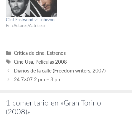
Feore (James Davis),
Laura Linney (Annabeth
Michael Kelly (Lester
Markum), Kevin Chapman
Ybarra), Geoff Pierson (S.S.
(Val Savage), Thomas Guiry
Clint Eastwood vs Lobezno
Hahn), Denis O'Hare (Dr.
(Brendan Harris), Emmy
En «Actores/Actrices»
Jonathan Steel), Eddie
Rossum (Katie Markum).
Alderson (Sanford Clark),
Guión: Brian…
Gattlin Griffith (Walter…
Categorías
Crítica de cine
,
Estrenos
Etiquetas
Cine Usa
,
Películas 2008
Diarios de la calle (Freedom writers, 2007)
24 7×07 2 pm – 3 pm
1 comentario en «Gran Torino
(2008)»