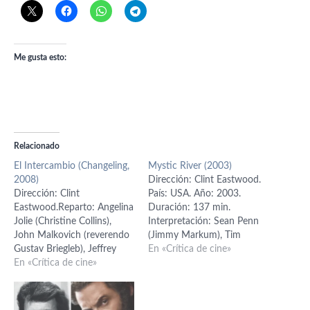
Me gusta esto:
Relacionado
El Intercambio (Changeling,
Mystic River (2003)
2008)
Dirección: Clint Eastwood.
Dirección: Clint
País: USA. Año: 2003.
Eastwood.Reparto: Angelina
Duración: 137 min.
Jolie (Christine Collins),
Interpretación: Sean Penn
John Malkovich (reverendo
(Jimmy Markum), Tim
Gustav Briegleb), Jeffrey
Robbins (Dave Boyle), Kevin
En «Crítica de cine»
Donovan (capitán J.J.
En «Crítica de cine»
Bacon (Sean Devine),
Jones), Jason Butler Harner
Laurence Fishburne (Whitey
(Gordon Northcott), Amy
Powers), Marcia Gay
Ryan (Carol Dexter), Colm
Harden (Celeste Boyle),