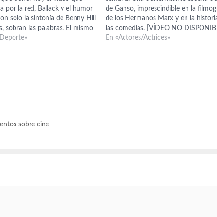
la por la red, Ballack y el humor
de Ganso, imprescindible en la filmog
Con solo la sintonía de Benny Hill
de los Hermanos Marx y en la histori
s, sobran las palabras. El mismo
las comedias. [VÍDEO NO DISPONIB
asi el mismo momento y la misma
 Deporte»
Enlace | Vídeo
En «Actores/Actrices»
ientos sobre cine