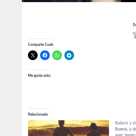
N
Comparte Cuak:
Me gusta esto:
Relacionado
Ballack y e
Bueno, y d
ayer, teng