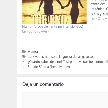
tanto circu
británico. 
y sus gesto
partido, c
En «Cine y
mala…
Humor (probablemente no intencionado)
En «Curiosidades»
Categorías
Humor
Etiquetas
dark vader
,
han solo
,
la guerra de las galaxias
¿Cuánto sabes de cine? Test para evaluar tus conocim
Suc de Síndria (Irene Moray)
Deja un comentario
Comentario