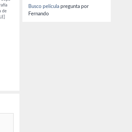
rafía
Busco película
pregunta por
a de
Fernando
LE]