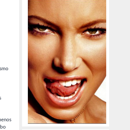
ismo
s
 menos
ebo