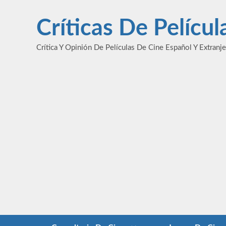
Saltar
al
Críticas De Pelícu
contenido
Crítica Y Opinión De Películas De Cine Español Y Extranj