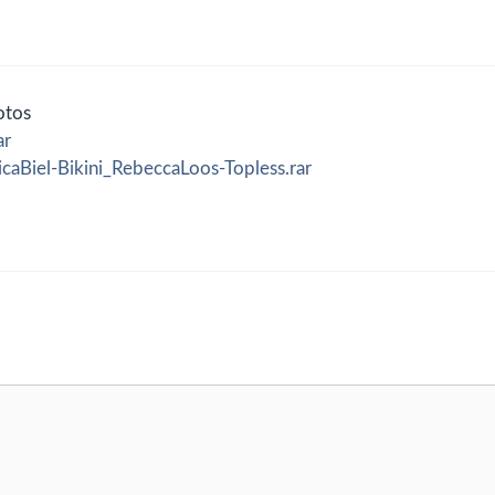
otos
ar
caBiel-Bikini_RebeccaLoos-Topless.rar