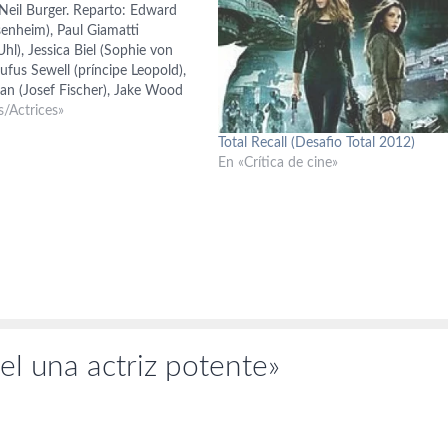
 Neil Burger. Reparto: Edward
senheim), Paul Giamatti
Uhl), Jessica Biel (Sophie von
ufus Sewell (príncipe Leopold),
an (Josef Fischer), Jake Wood
m Fisher (Wiligut), Karl Johnson
s/Actrices»
uión: Neil Burger; basado en el
Total Recall (Desafio Total 2012)
o "Eisenheim: The illusionist" de
En «Crítica de cine»
lhauser. Producción: Michael
el una actriz potente»