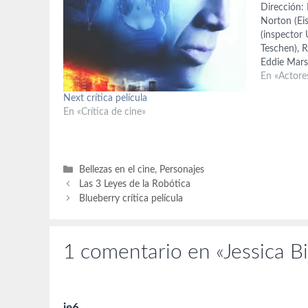
Dirección:
Norton (Ei
(inspector 
Teschen), R
Eddie Mars
(Jurka), To
En «Actore
(doctor). G
Next crítica película
relato cort
En «Crítica de cine»
Steven Mil
London,…
Categorías
Bellezas en el cine
,
Personajes
Las 3 Leyes de la Robótica
Blueberry crítica película
1 comentario en «Jessica Bi
ie6.