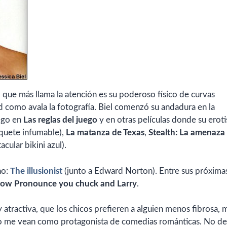
o que más llama la atención es su poderoso físico de curvas
d como avala la fotografía. Biel comenzó su andadura en la
uego en
Las reglas del juego
y en otras películas donde su erot
quete infumable),
La matanza de Texas
,
Stealth: La amenaza
cular bikini azul).
no:
The illusionist
(junto a Edward Norton). Entre sus próxima
now Pronounce you chuck and Larry
.
y atractiva, que los chicos prefieren a alguien menos fibrosa,
 no me vean como protagonista de comedias románticas. No d