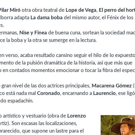
Pilar Miró
otra obra teatral de
Lope de Vega
,
El perro del hor
 Iborra adapta
La dama boba
del mismo autor, el Fénix de los
s.
hermanas,
Nise y Finea
de buena cuna, sortean la sociedad mac
ce la boba y la otra se sumerge en la lectura.
en verso, acaba resultado cansino seguir el hilo de lo expuesto
imento de la pulsión dramática de la historia, así que más que
alvo en contados momentos emocionar o tocar la fibra del espec
 gran nivel de las dos actrices principales,
Macarena Gómez
(
co está nada mal
Coronado
, encarnando a
Laurencio
, ese lig
ido espadachín.
 artístico y vestuario (obra de
Lorenzo
rtiz). Son escasas las localizaciones,
rarecido, que supone un lastre para el