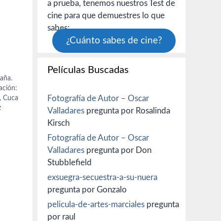
a prueba, tenemos nuestros Test de
cine para que demuestres lo que
sabes:
¿Cuánto sabes de cine?
Películas Buscadas
paña.
ación:
Fotografía de Autor – Oscar
, Cuca
z
Valladares
pregunta por Rosalinda
Kirsch
x
Fotografía de Autor – Oscar
Pilar
lez-
Valladares
pregunta por Don
Stubblefield
exsuegra-secuestra-a-su-nuera
pregunta por Gonzalo
pelicula-de-artes-marciales
pregunta
por raul