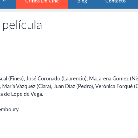
Crítica De Cine
Blog
Contacto
 película
ascal (Finea), José Coronado (Laurencio), Macarena Gómez (Nis
, María Vázquez (Clara), Juan Díaz (Pedro), Verónica Forqué (
ra de Lope de Vega.
Temboury.