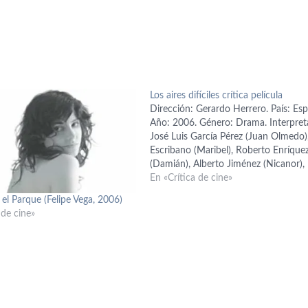
Los aires difíciles crítica película
Dirección: Gerardo Herrero. País: Es
Año: 2006. Género: Drama. Interpret
José Luis García Pérez (Juan Olmedo)
Escribano (Maribel), Roberto Enríque
(Damián), Alberto Jiménez (Nicanor),
Carmen Elías (Sara), Andrés Gertrudi
En «Crítica de cine»
(Alfonso), Antonio Dechent (Panrico), 
el Parque (Felipe Vega, 2006)
Castro (Charo). Guión: Ángeles Gonzá
 de cine»
Sinde y Alberto Macías; basado en la
novela de Almudena Grandes.…