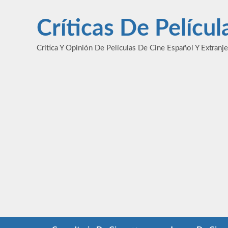
Saltar
al
Críticas De Pelícu
contenido
Crítica Y Opinión De Películas De Cine Español Y Extranj