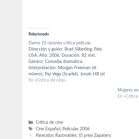
Relacionado
Dame 10 razones crítica película
Dirección y guión: Brad Silberling. País:
USA. Año: 2006. Duración: 82 min.
Género: Comedia dramática.
Interpretación: Morgan Freeman (él
mismo), Paz Vega (Scarlet), Jonah Hill (el
chico), Alexandra Berardi (señora de la
En «Crítica de cine»
mopa), Bobby Cannavale (Bobby), Anne
Mujeres en 
Dudek (cajera), Kumar Pallana (Lee),
En «Crítica
Jennifer Echols (Tracy con una 'e'),
Leonardo Nam,…
Categorías
Crítica de cine
Etiquetas
Cine Español
,
Películas 2006
Parecidos Razonables: El presi Zapatero