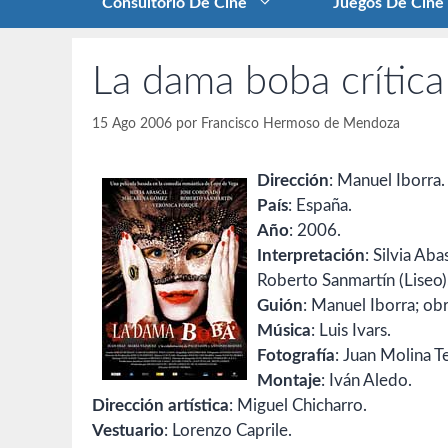
Consultorio De Cine
Juegos De Cine
La dama boba crítica
15 Ago 2006
por
Francisco Hermoso de Mendoza
Dirección
: Manuel Iborra.
País
: España.
Año
: 2006.
Interpretación
: Silvia Ab
Roberto Sanmartín (Liseo)
Guión
: Manuel Iborra; ob
Música
: Luis Ivars.
Fotografía
: Juan Molina 
Montaje
: Iván Aledo.
Dirección artística
: Miguel Chicharro.
Vestuario
: Lorenzo Caprile.