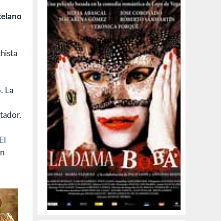
telano
hista
. La
tador.
El
ón