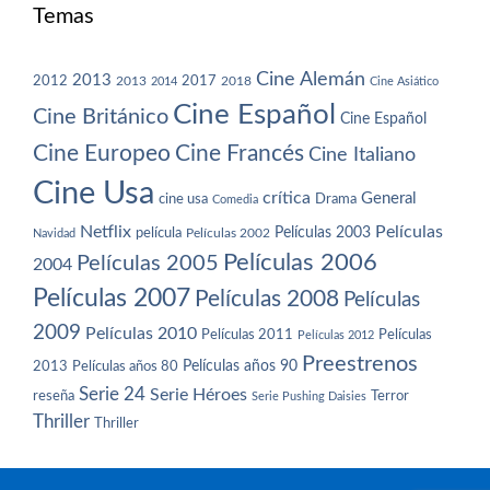
Temas
Cine Alemán
2013
2012
2013
2017
2018
2014
Cine Asiático
Cine Español
Cine Británico
Cine Español
Cine Europeo
Cine Francés
Cine Italiano
Cine Usa
crítica
General
cine usa
Drama
Comedia
Netflix
Películas
Películas 2003
película
Navidad
Películas 2002
Películas 2006
Películas 2005
2004
Películas 2007
Películas 2008
Películas
2009
Películas 2010
Películas 2011
Películas
Películas 2012
Preestrenos
Películas años 80
Películas años 90
2013
Serie 24
Serie Héroes
reseña
Terror
Serie Pushing Daisies
Thriller
Thriller