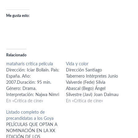
Me gusta esto:
Relacionado
mataharis crítica película
Vida y color
Dirección: Icíar Bollaín. País:
Dirección Santiago
España. Año:
Tabernero Intérpretes Junio
2007.Duración: 95 min.
Valverde (Fede) Silvia
Género: Drama.
Abascal (Bego) Ángel
Interpretación: Najwa Nimri
Silvestre (Javi) Joan Dalmau
(Eva), Tristán Ulloa (Iñaki),
En «Crítica de cine»
(Abuelo) Ana Wagener
En «Crítica de cine»
María Vázquez (Inés), Diego
(Sole) Guión Santiago
Listado completo de
Martín (Manuel), Nuria
Tabernero Fotografía José
precandidatas a los Goya
González (Carmen), Antonio
Luis Alcaine Música
PELÍCULAS QUE OPTAN A
de la Torre (Sergio),
Matthew Herbert Montaje
NOMINACIÓN EN LA XX
Fernando Cayo (Valbuena),
José Salcedo Año 2006
EDICIÓN DE LOS
Adolfo Fernández (Alberto),
Nacionalidad España Vida y