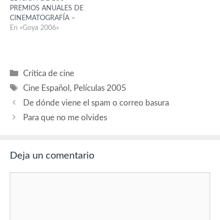
PREMIOS ANUALES DE
Manuel Morón (Samuel),
color supone el pausible
CINEMATOGRAFÍA –
Mabel Rivera (mujer
debut en la dirección del
GOYA- ESTRENADAS EN
En «Goya 2006»
engañada). Guión: Icíar
hasta ahora guionista…
SALAS COMERCIALES
Bollaín y Tatiana…
DESDE EL 1/12/2004 AL
30/11/2005 Para ver la lista
completa, sigue el enlace:
Categorías
Crítica de cine
TÍTULO DIRECTOR 1. 15
Etiquetas
DÍAS CONTIGO Jesús
Cine Español
,
Películas 2005
Ponce (novel). 2. 20
De dónde viene el spam o correo basura
CENTÍMETROS Ramón
Salazar. 3. 7 VÍRGENES…
Para que no me olvides
Deja un comentario
Comentario