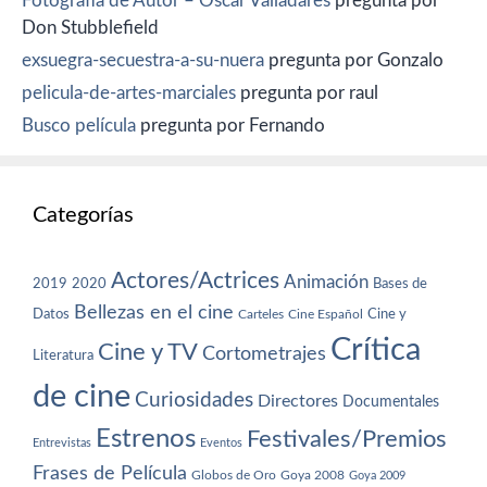
Fotografía de Autor – Oscar Valladares
pregunta por
Don Stubblefield
exsuegra-secuestra-a-su-nuera
pregunta por Gonzalo
pelicula-de-artes-marciales
pregunta por raul
Busco película
pregunta por Fernando
Categorías
Actores/Actrices
Animación
2019
2020
Bases de
Bellezas en el cine
Datos
Cine y
Carteles
Cine Español
Crítica
Cine y TV
Cortometrajes
Literatura
de cine
Curiosidades
Directores
Documentales
Estrenos
Festivales/Premios
Entrevistas
Eventos
Frases de Película
Globos de Oro
Goya 2008
Goya 2009