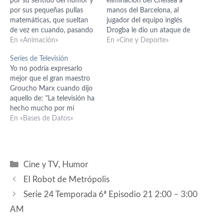
por su sentido del humor y
eliminación del Chelsea a
por sus pequeñas pullas
manos del Barcelona, al
matemáticas, que sueltan
jugador del equipo inglés
de vez en cuando, pasando
Drogba le dio un ataque de
a veces casi inadvertidas, y
En «Animación»
ira y apareció de esta guisa
En «Cine y Deporte»
de las que posiblemente
en televisión: Tras ver el
Series de Televisión
hablemos dentro de poco, si
vídeo varias veces, por fin
Yo no podría expresarlo
puede ser. Todavía tenemos
he entendido lo que Drogba
mejor que el gran maestro
esperanza de que vuelvan
nos quería decir: ¿Qué han
Groucho Marx cuando dijo
nuevos episodios de
hecho…
aquello de: "La televisión ha
Futurama, como…
hecho mucho por mi
cultura. Cada vez que
En «Bases de Datos»
alguien la enciende me voy
a leer un libro". Aún así, de
vez en cuando la televisión,
muy unida de siempre al
Categorías
Cine y TV
,
Humor
cine, a…
El Robot de Metrópolis
Serie 24 Temporada 6ª Episodio 21 2:00 – 3:00
AM