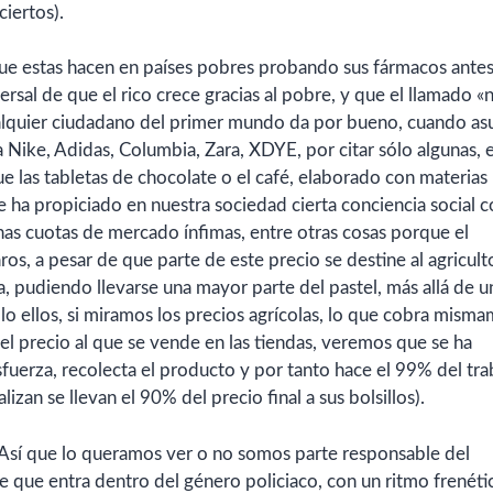
iertos).
 que estas hacen en países pobres probando sus fármacos ante
versal de que el rico crece gracias al pobre, y que el llamado 
ualquier ciudadano del primer mundo da por bueno, cuando a
Nike, Adidas, Columbia, Zara, XDYE, por citar sólo algunas, 
ue las tabletas de chocolate o el café, elaborado con materias
e ha propiciado en nuestra sociedad cierta conciencia social c
nas cuotas de mercado ínfimas, entre otras cosas porque el
os, a pesar de que parte de este precio se destine al agricult
pudiendo llevarse una mayor parte del pastel, más allá de u
ólo ellos, si miramos los precios agrícolas, lo que cobra mism
 el precio al que se vende en las tiendas, veremos que se ha
fuerza, recolecta el producto y por tanto hace el 99% del tra
lizan se llevan el 90% del precio final a sus bolsillos).
Así que lo queramos ver o no somos parte responsable del
e que entra dentro del género policiaco, con un ritmo frenét