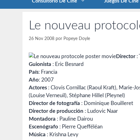
Consultorio De Cine
Juegos De Cine
Le nouveau protocol
26 Nov 2008
por
Popeye Doyle
Director
:
Guionista
: Eric Besnard
País
: Francia
Año
: 2007
Actores
: Clovis Cornillac (Raoul Kraft), Marie
(Louise Verneuil), Stéphane Hillel (Pleynel)
Director de fotografía
: Dominique Bouilleret
Director de producción
: Ludovic Naar
Montadora
: Pauline Dairou
Escenógrafo
: Pierre Quefféléan
Música
: Krishna Levy