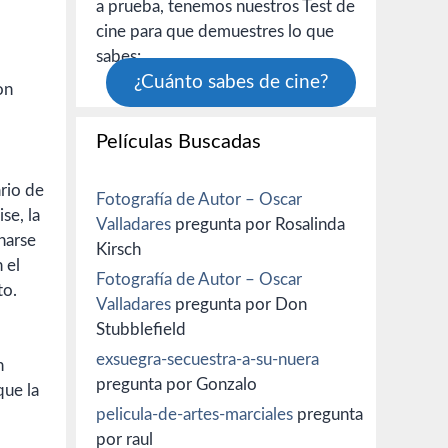
a prueba, tenemos nuestros Test de
cine para que demuestres lo que
sabes:
¿Cuánto sabes de cine?
on
Películas Buscadas
rio de
Fotografía de Autor – Oscar
se, la
Valladares
pregunta por Rosalinda
onarse
Kirsch
 el
Fotografía de Autor – Oscar
to.
Valladares
pregunta por Don
Stubblefield
exsuegra-secuestra-a-su-nuera
n
pregunta por Gonzalo
que la
pelicula-de-artes-marciales
pregunta
por raul