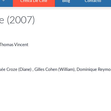
Crítica De Cine
Blog
Contacto
e (2007)
 Thomas Vincent
-Josée Croze (Diane) , Gilles Cohen (William), Dominique Reym