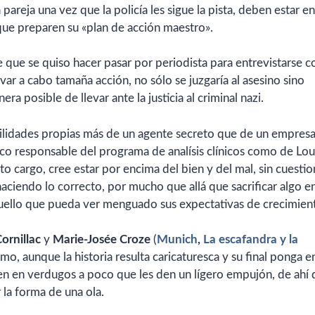
areja una vez que la policía les sigue la pista, deben estar en
ue preparen su «plan de acción maestro».
 que se quiso hacer pasar por periodista para entrevistarse c
evar a cabo tamaña acción, no sólo se juzgaría al asesino sino
ra posible de llevar ante la justicia al criminal nazi.
ilidades propias más de un agente secreto que de un empresa
ico responsable del programa de analísis clínicos como de Loui
to cargo, cree estar por encima del bien y del mal, sin cuesti
aciendo lo correcto, por mucho que allá que sacrificar algo en
quello que pueda ver menguado sus expectativas de crecimien
Cornillac
y
Marie-Josée Croze
(
Munich
,
La escafandra y la
tmo, aunque la historia resulta caricaturesca y su final ponga e
en en verdugos a poco que les den un lígero empujón, de ahí 
la forma de una ola.