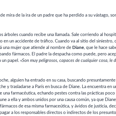
de mira de la ira de un padre que ha perdido a su vástago, son
os árboles cuando recibe una llamada. Sale corriendo al hospit
do en un accidente de tráfico. Cuando va al sitio del siniestro,
rá una mujer que atiende al nombre de
Diane
, que le hace sab
obando fármacos. El padre la despacha como puede, pero acep
 un papel. «
Son muy peligrosos, capaces de cualquier cosa, le d
che, alguien ha entrado en su casa, buscando presuntamente
he y trasladarse a París en busca de Diane. La encuentra en u
 de una farmacéutica, echando pestes contra las prácticas poco 
e une a ella y ambos unidos por una causa común, ya que Diane
 fármacos de esa misma farmaceútica, y ávidos de justicia, de
 pagar a los responsables directos o indirectos de los presunt