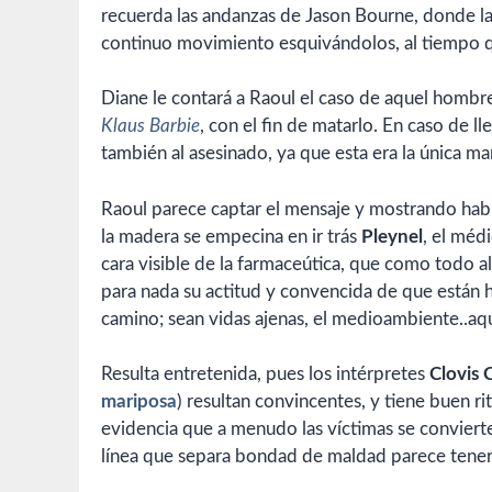
recuerda las andanzas de Jason Bourne, donde la p
continuo movimiento esquivándolos, al tiempo q
Diane le contará a Raoul el caso de aquel hombre
Klaus Barbie
, con el fin de matarlo. En caso de ll
también al asesinado, ya que esta era la única mane
Raoul parece captar el mensaje y mostrando hab
la madera se empecina en ir trás
Pleynel
, el méd
cara visible de la farmaceútica, que como todo al
para nada su actitud y convencida de que están h
camino; sean vidas ajenas, el medioambiente..a
Resulta entretenida, pues los intérpretes
Clovis 
mariposa
) resultan convincentes, y tiene buen ri
evidencia que a menudo las víctimas se conviert
línea que separa bondad de maldad parece tener 