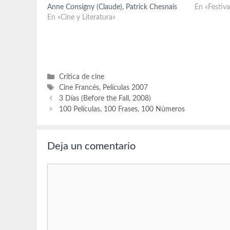
Anne Consigny (Claude), Patrick Chesnais
¿volverán 
En «Festiv
(doctor Lepage), Niels Arestrup (Roussin),
En «Cine y Literatura»
reconciliar
Olatz Lopez Garmendia (Marie Lopez),
Jean-Pierre Cassel (Lucien), Marina Hands
(Joséphine), Max Von Sydow (Papinou),
Isaach de Bankolé (Laurent), Emma de
Caunes (Eugenia). Guión:…
Categorías
Crítica de cine
Etiquetas
Cine Francés
,
Películas 2007
3 Días (Before the Fall, 2008)
100 Películas, 100 Frases, 100 Números
Deja un comentario
Comentario