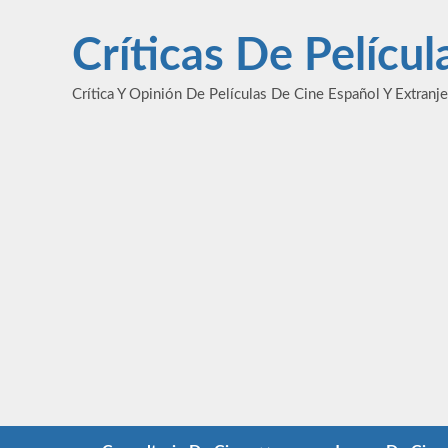
Saltar
al
Críticas De Pelícu
contenido
Crítica Y Opinión De Películas De Cine Español Y Extranj