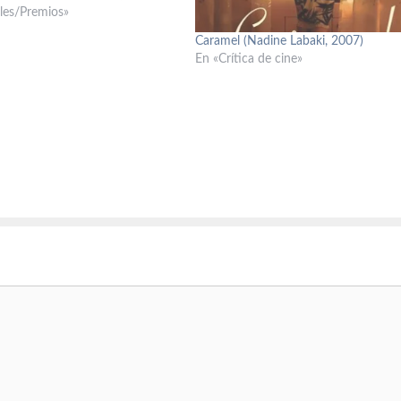
a apoyar a Almodóvar, para
ales/Premios»
se? ¿Apoyarán a la película…
Caramel (Nadine Labaki, 2007)
En «Crítica de cine»