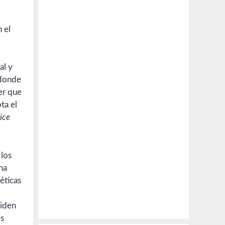
 el
al y
 donde
er que
ta el
ice
 los
na
éticas
ciden
os