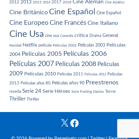
Cine Alemán
2013
2012
2013
2017
2018
2014
Cine Asiático
Cine Español
Cine Británico
Cine Español
Cine Europeo
Cine Francés
Cine Italiano
Cine Usa
crítica
General
cine usa
Drama
Comedia
Netflix
Películas
Películas 2003
película
Navidad
Películas 2002
Películas 2006
Películas 2005
2004
Películas 2007
Películas 2008
Películas
2009
Películas 2010
Películas 2011
Películas
Películas 2012
Preestrenos
Películas años 80
Películas años 90
2013
Serie 24
Serie Héroes
reseña
Terror
Serie Pushing Daisies
Thriller
Thriller
X
Facebook
© 2026 Powered by Pagaelpato.com |
Twitter
|
Facebook