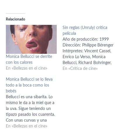
Relacionado
Sin reglas (Unruly) crítica
película
Año de producción: 1999
Dirección: Philippe Bérenger
Intérpretes: Vincent Cassel,
Monica Bellucci se derrite
Enrico Lo Verso, Monica
con los calores
Bellucci, Richard Bohringer,
En «Bellezas en el cine»
Luc Palun, Gilbert Melki.
En «Crítica de cine»
Guión: Philippe Bérenger,
Monica Bellucci se lo lleva
Jacky Cukier Música: Bruno
todo a la boca como los
Bertoli Fotografía: Michel
bebés
Sourioux Duración: 100
Bellucci es una sibarita. Lo
min. Género: Drama Título
mismo le da a la miel que a
original: Unruly -
la uva. Sigue teniendo un
Méditerranées País: Francia
tipazo pasado los cuarenta.
Creo que fue en esta
Con unas curvas y una
película…
belleza que la posicionan
En «Bellezas en el cine»