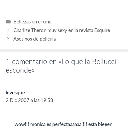
como la mujer más guapa
del mundo. Como Italiana
que es seguro que la goza
comiendo pasta al dente…
Categorías
Bellezas en el cine
Charlize Theron muy sexy en la revista Esquire
Asesinos de película
1 comentario en «Lo que la Bellucci
esconde»
levesque
2 Dic 2007 a las 19:58
wow!!! monica es perfectaaaaaa!!!! esta bieeen