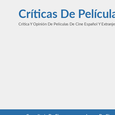
Saltar
al
Críticas De Pelícu
contenido
Crítica Y Opinión De Películas De Cine Español Y Extranj