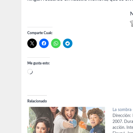
N
Comparte Cuak:
Me gusta esto:
Cargando...
Relacionado
La sombra d
Dirección: 
2007. Durac
acción. Int