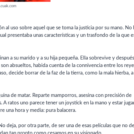
cuak.com
n al uso sobre aquel que se toma la justicia por su mano. No
cual presentaba unas características y un trasfondo de la que e
inan a su marido y a su hija pequeña. Ella sobrevive y despué
on absueltos, habida cuenta de la connivencia entre los reye
so, decide borrar de la faz de la tierra, como la mala hierba, 
uina de matar. Reparte mamporros, asesina con precisión de
s. A ratos uno parece tener un joystick en la mano y estar jug
rre una hora y media: pura balacera.
No deja, por otra parte, de ser una de esas películas que no d
idan tan pronto como cesamos en su visionado.