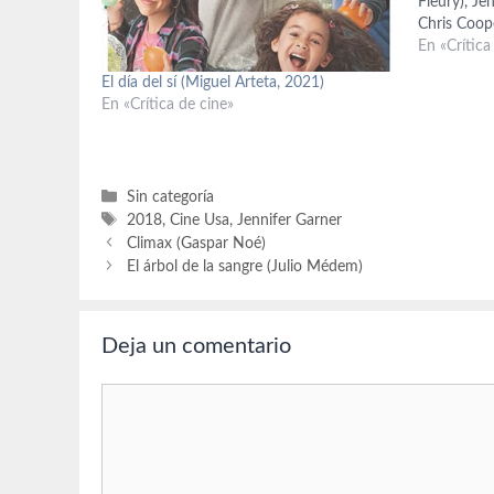
Fleury), Je
Chris Coop
(Damon Sc
En «Crítica
Young), Ja
El día del sí (Miguel Arteta, 2021)
Richard Jen
En «Crítica de cine»
(sargento 
(coronel A
Categorías
Sin categoría
Etiquetas
2018
,
Cine Usa
,
Jennifer Garner
Climax (Gaspar Noé)
El árbol de la sangre (Julio Médem)
Deja un comentario
Comentario