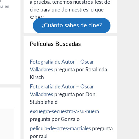
s
a prueba, tenemos nuestros Test de
rá en
cine para que demuestres lo que
as la
sabes:
¿Cuánto sabes de cine?
Películas Buscadas
Fotografía de Autor – Oscar
Valladares
pregunta por Rosalinda
Kirsch
Fotografía de Autor – Oscar
Valladares
pregunta por Don
Stubblefield
exsuegra-secuestra-a-su-nuera
pregunta por Gonzalo
pelicula-de-artes-marciales
pregunta
por raul