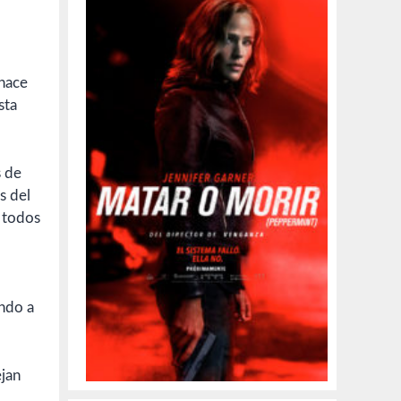
 hace
sta
s de
s del
a todos
ando a
ejan