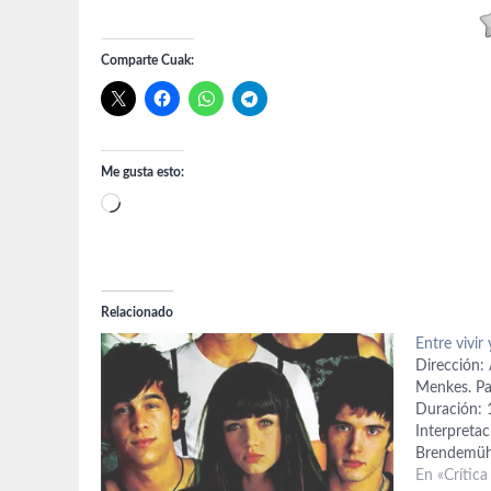
Comparte Cuak:
Me gusta esto:
Cargando...
Relacionado
Entre vivir 
Dirección:
Menkes. Pa
Duración: 
Interpreta
Brendemühl
Manquiña (F
En «Crítica