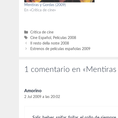
Langlois), 
Mentiras y Gordas (2009)
Soledad Sil
En «Crítica de cine»
Cervera (R
Alfonso Al
González-S
Categorías
Crítica de cine
Etiquetas
Cine Español
,
Películas 2008
Il resto della notte 2008
Estrenos de películas españolas 2009
1 comentario en «Mentiras 
Amorino
2 Jul 2009 a las 20:02
Salir, beber, snifar, follar, el rollo de sie