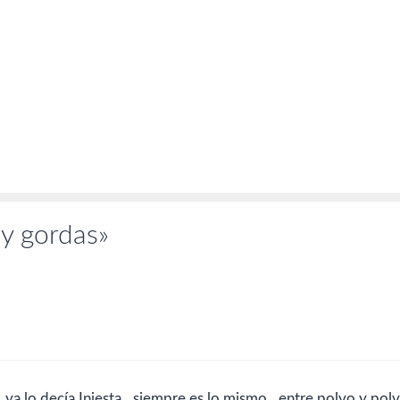
Marta Etura (Ana adolescente),
COBEAGA EGUILLOR 03/07/2009 Ju
veyra (Verónica), Mónica
2009 Título Director Estreno TRES D
ocío), Duna Jové (Marta). Guión:
CON LA FAMILIA MAR COLL
bacete, David Menkes y Ángeles
SANSALVADOR 26/06/2009 TETRO
inde.…
FRANCIS FORD COPPOLA 26/06/2
199 RECETAS…
y gordas»
mpre…ya lo decía Iniesta…siempre es lo mismo…entre polvo y polv