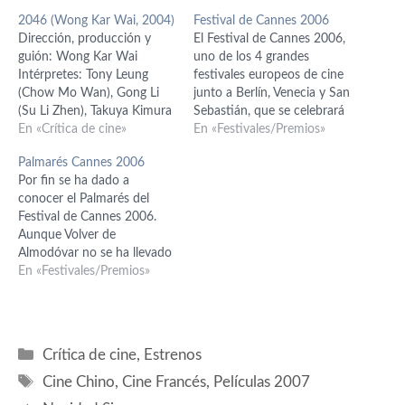
2046 (Wong Kar Wai, 2004)
Festival de Cannes 2006
Dirección, producción y
El Festival de Cannes 2006,
guión: Wong Kar Wai
uno de los 4 grandes
Intérpretes: Tony Leung
festivales europeos de cine
(Chow Mo Wan), Gong Li
junto a Berlín, Venecia y San
(Su Li Zhen), Takuya Kimura
Sebastián, que se celebrará
(Tak), Faye Wong (Wang
En «Crítica de cine»
del 17 al 28 de Mayo, con
En «Festivales/Premios»
Jing Wen), Zhang Ziyi (Bai
Vincent Cassel como
Palmarés Cannes 2006
Ling), Carina Lau
maestro de ceremonias, ya
Por fin se ha dado a
(Lulu/Mimi)
tiene su lista de candidatas.
conocer el Palmarés del
Destaca que por primera
Festival de Cannes 2006.
vez en varios…
Aunque Volver de
Almodóvar no se ha llevado
la Palma de Oro, ha salido
En «Festivales/Premios»
bastante bien parada, con
los premios al Mejor Guión
para el manchego y como
mejores actrices a sus 6
Categorías
Crítica de cine
,
Estrenos
chicas en conjunto.…
Etiquetas
Cine Chino
,
Cine Francés
,
Películas 2007