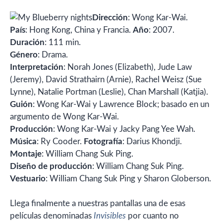
Dirección
: Wong Kar-Wai.
País
: Hong Kong, China y Francia.
Año
: 2007.
Duración
: 111 min.
Género
: Drama.
Interpretación
: Norah Jones (Elizabeth), Jude Law
(Jeremy), David Strathairn (Arnie), Rachel Weisz (Sue
Lynne), Natalie Portman (Leslie), Chan Marshall (Katjia).
Guión
: Wong Kar-Wai y Lawrence Block; basado en un
argumento de Wong Kar-Wai.
Producción
: Wong Kar-Wai y Jacky Pang Yee Wah.
Música
: Ry Cooder.
Fotografía
: Darius Khondji.
Montaje
: William Chang Suk Ping.
Diseño de producción
: William Chang Suk Ping.
Vestuario
: William Chang Suk Ping y Sharon Globerson.
Llega finalmente a nuestras pantallas una de esas
películas denominadas
Invisibles
por cuanto no