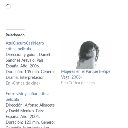
Cargando...
Relacionado
AzulOscuroCasiNegro
crítica película
Dirección y guión: Daniel
Sánchez Arévalo. País:
España. Año: 2006.
Mujeres en el Parque (Felipe
Duración: 105 min. Género:
Vega, 2006)
Drama. Interpretación:
En «Crítica de cine»
Quim Gutiérrez (Jorge),
En «Crítica de cine»
Marta Etura (Paula), Raúl
Entre vivir y soñar crítica
Arévalo (Israel), Antonio de
película
la Torre (Antonio), Héctor
Dirección: Alfonso Albacete
Colomé (Andrés), Eva
y David Menkes. País:
Pallarés (Natalia), Manuel
España. Año: 2004.
Morón (Fernando), Ana
Duración: 120 min. Género:
Wagener (Ana), Roberto