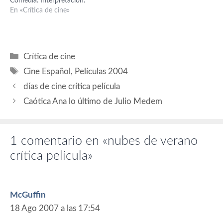
Comedia. Interpretación:
Enríquez (Roberto).
Carmen Maura (Ana), Alex
En «Crítica de cine»
Producción ejecutiva: José
Brendemühl (Jean-François),
Antonio Félez.…
Manuel Manquiña (Félix),
Thierry Lhermitte (Pierre
Langlois), Marta Etura (Ana
Categorías
Crítica de cine
adolescente), Soledad
Etiquetas
Silveyra (Verónica), Mónica
Cine Español
,
Películas 2004
Cervera (Rocío), Duna Jové
días de cine crítica película
(Marta). Guión: Alfonso
Albacete, David Menkes y
Caótica Ana lo último de Julio Medem
Ángeles González-Sinde.…
1 comentario en «nubes de verano
crítica película»
McGuffin
18 Ago 2007 a las 17:54