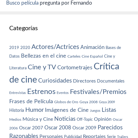
Busco película
pregunta por Fernando
Categorías
Actores/Actrices
Animación
2019
2020
Bases de
Bellezas en el cine
Datos
Cine y
Carteles
Cine Español
Crítica
Cine y TV
Cortometrajes
Literatura
de cine
Curiosidades
Directores
Documentales
Estrenos
Festivales/Premios
Entrevistas
Eventos
Frases de Película
Globos de Oro
Goya 2008
Goya 2009
Humor
Imágenes de Cine
Listas
Historia
Juegos
Noticias
Música y Cine
Opinión
Off-Topic
Oscar
Medios
Parecidos
Oscar 2008
Oscar 2007
Oscar 2009
2006
Razonables
Personajes
Reportajes
Publicidad
Serie
Trailers