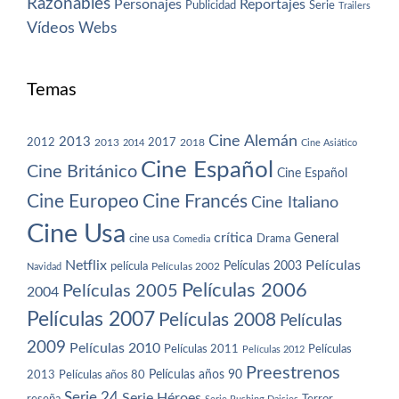
Razonables
Personajes
Reportajes
Publicidad
Serie
Trailers
Vídeos
Webs
Temas
Cine Alemán
2013
2012
2013
2017
2018
2014
Cine Asiático
Cine Español
Cine Británico
Cine Español
Cine Europeo
Cine Francés
Cine Italiano
Cine Usa
crítica
General
cine usa
Drama
Comedia
Netflix
Películas
Películas 2003
película
Navidad
Películas 2002
Películas 2006
Películas 2005
2004
Películas 2007
Películas 2008
Películas
2009
Películas 2010
Películas 2011
Películas
Películas 2012
Preestrenos
Películas años 80
Películas años 90
2013
Serie 24
Serie Héroes
reseña