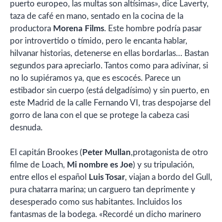
puerto europeo, las multas son altísimas», dice Laverty,
taza de café en mano, sentado en la cocina de la
productora
Morena Films
. Este hombre podría pasar
por introvertido o tímido, pero le encanta hablar,
hilvanar historias, detenerse en ellas bordarlas… Bastan
segundos para apreciarlo. Tantos como para adivinar, si
no lo supiéramos ya, que es escocés. Parece un
estibador sin cuerpo (está delgadísimo) y sin puerto, en
este Madrid de la calle Fernando VI, tras despojarse del
gorro de lana con el que se protege la cabeza casi
desnuda.
El capitán Brookes (
Peter Mullan
,protagonista de otro
filme de Loach,
Mi nombre es Joe
) y su tripulación,
entre ellos el español
Luis Tosar
, viajan a bordo del Gull,
pura chatarra marina; un carguero tan deprimente y
desesperado como sus habitantes. Incluidos los
fantasmas de la bodega. «Recordé un dicho marinero