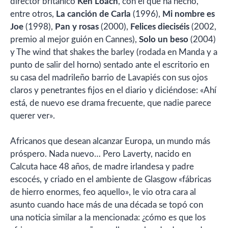
director británico
Ken Loach
, con el que ha hecho,
entre otros,
La canción de Carla
(1996),
Mi nombre es
Joe
(1998),
Pan y rosas
(2000),
Felices dieciséis
(2002,
premio al mejor guión en Cannes),
Solo un beso
(2004)
y The wind that shakes the barley (rodada en Manda y a
punto de salir del horno) sentado ante el escritorio en
su casa del madrileño barrio de Lavapiés con sus ojos
claros y penetrantes fijos en el diario y diciéndose: «Ahí
está, de nuevo ese drama frecuente, que nadie parece
querer ver».
Africanos que desean alcanzar Europa, un mundo más
próspero. Nada nuevo… Pero Laverty, nacido en
Calcuta hace 48 años, de madre irlandesa y padre
escocés, y criado en el ambiente de Glasgow «fábricas
de hierro enormes, feo aquello», le vio otra cara al
asunto cuando hace más de una década se topó con
una noticia similar a la mencionada: ¿cómo es que los