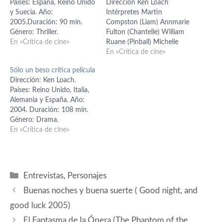
Países: España, Reino Unido
Dirección Ken Loach
y Suecia. Año:
Intérpretes Martin
2005.Duración: 90 min.
Compston (Liam) Annmarie
Género: Thriller.
Fulton (Chantelle) William
Interpretación: Peter Mullan
En «Crítica de cine»
Ruane (Pinball) Michelle
(Brookes), Daniel Brühl
Coulter (Jean) Gary
En «Crítica de cine»
(Chris), Luis Tosar (Bautista),
McCormack (Stan) Guión
Sólo un beso crítica película
Gary Lewis (Herman),
Paul Laverty Fotografía
Dirección: Ken Loach.
Samuli Edelmann
Barry Ackroyd Música
Países: Reino Unido, Italia,
(Rhombus), Nikki Amuka-
George Fenton Montaje
Alemania y España. Año:
Bird (Subira), Christopher
Jonathan Morris Año 2002
2004. Duración: 108 min.
Fairbank (Ralph), Carlos
Nacionalidad Reino Unido-
Género: Drama.
Blanco (Sasha), Gonzalo
Alemania-España Ken Loach
Interpretación: Atta Yakub
En «Crítica de cine»
Cunill (Frank), Guión: Paul
huye de las puestas en
(Casim Khan), Eva Birthistle
Laverty. Producción: Juan
escena espectaculares, y se
(Roisin Hanlon), Ahmed Riaz
Gordon y…
deja llevar por…
(Tariq Khan), Shamshad
Akhatar (Sadia), Shabana
Categorías
Entrevistas
,
Personajes
Bakhsh (Tahara), Ghizala
Avan (Rukhsana), Gary
Buenas noches y buena suerte ( Good night, and
Lewis (Danny), David
good luck 2005)
McKay (Wee Roddie),
Raymond Mearns (Big
El Fantasma de la Ópera (The Phantom of the