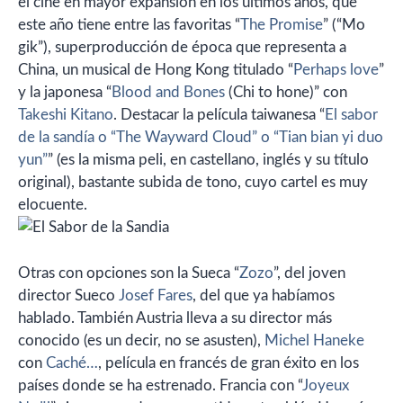
el cine en mayor expansión en los últimos años, que
este año tiene entre las favoritas “
The Promise
” (“Mo
gik”), superproducción de época que representa a
China, un musical de Hong Kong titulado “
Perhaps love
”
y la japonesa “
Blood and Bones
(Chi to hone)” con
Takeshi Kitano
. Destacar la película taiwanesa “
El sabor
de la sandía o “The Wayward Cloud” o “Tian bian yi duo
yun”
” (es la misma peli, en castellano, inglés y su título
original), bastante subida de tono, cuyo cartel es muy
elocuente.
Otras con opciones son la Sueca “
Zozo
”, del joven
director Sueco
Josef Fares
, del que ya habíamos
hablado. También Austria lleva a su director más
conocido (es un decir, no se asusten),
Michel Haneke
con
Caché…
, película en francés de gran éxito en los
países donde se ha estrenado. Francia con “
Joyeux