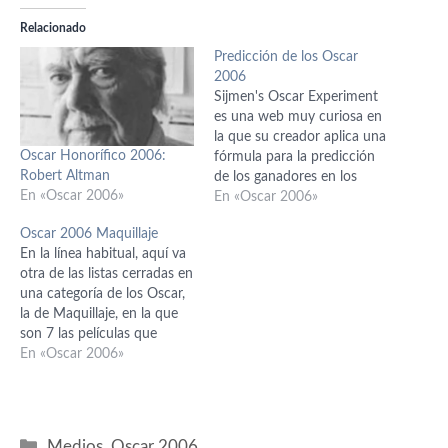
Relacionado
Predicción de los Oscar
2006
Sijmen's Oscar Experiment
es una web muy curiosa en
la que su creador aplica una
Oscar Honorífico 2006:
fórmula para la predicción
Robert Altman
de los ganadores en los
En «Oscar 2006»
diferentes apartados de los
En «Oscar 2006»
Oscar. Lo curioso es que el
Oscar 2006 Maquillaje
porcentaje de aciertos es
En la línea habitual, aquí va
bastante alto, mayor que el
otra de las listas cerradas en
que pueda tener cualquier
una categoría de los Oscar,
futurólogo de poca…
la de Maquillaje, en la que
son 7 las películas que
optan a estar entre las 3
En «Oscar 2006»
candidatas finales a llevarse
el premio: - Las Crónicas de
Narnia - Cinderella Man -
Una…
Categorías
Medios
,
Oscar 2006