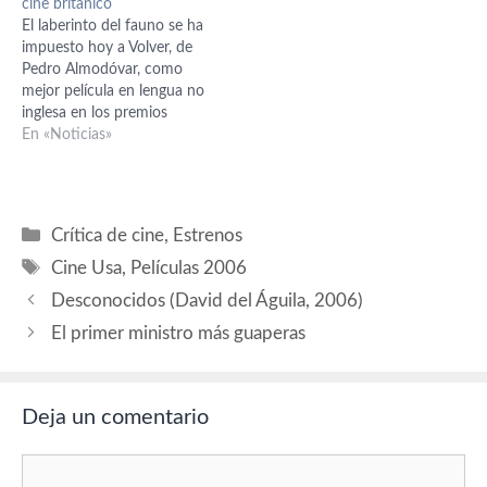
cine británico
colarse entre las
El laberinto del fauno se ha
nominaciones gracias a El
impuesto hoy a Volver, de
Laberinto del Fauno,…
Pedro Almodóvar, como
mejor película en lengua no
inglesa en los premios
concedidos por la Academia
En «Noticias»
de Cine británica. La cinta
de Almodóvar, que partía
como favorita tras ser
premiada por los críticos de
Categorías
Crítica de cine
,
Estrenos
Londres, se ha quedado
Etiquetas
sin…
Cine Usa
,
Películas 2006
Desconocidos (David del Águila, 2006)
El primer ministro más guaperas
Deja un comentario
Comentario