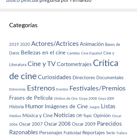
Busco película
pregunta por Fernando
Categorías
Actores/Actrices
Animación
2019
2020
Bases de
Bellezas en el cine
Datos
Cine y
Carteles
Cine Español
Crítica
Cine y TV
Cortometrajes
Literatura
de cine
Curiosidades
Directores
Documentales
Estrenos
Festivales/Premios
Entrevistas
Eventos
Frases de Película
Globos de Oro
Goya 2008
Goya 2009
Humor
Imágenes de Cine
Listas
Historia
Juegos
Noticias
Música y Cine
Opinión
Off-Topic
Oscar
Medios
Parecidos
Oscar 2008
Oscar 2007
Oscar 2009
2006
Razonables
Personajes
Reportajes
Publicidad
Serie
Trailers