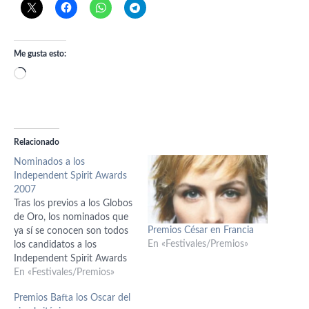
Me gusta esto:
Cargando...
Relacionado
Nominados a los
Independent Spirit Awards
2007
Tras los previos a los Globos
de Oro, los nominados que
Premios César en Francia
ya sí se conocen son todos
En «Festivales/Premios»
los candidatos a los
Independent Spirit Awards
de este año y al igual que al
En «Festivales/Premios»
año pasado, el cine
Premios Bafta los Oscar del
mexicano ha vuelto ha