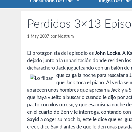
Consultorio De Cine
Juegos De Cine
Perdidos 3×13 Episo
1 May 2007
por
Nostrum
El protagonista del episodio es
John Locke
. A K
dejado junto a la urbanización donde residen los
dicharachero Jack jugueteando con un balón de ru
que caiga la noche para rescatar a 
que Jack toca el piano. Al verla s
aparecen unos hombres que apresan a Jack y a Sayi
que haya vuelto a buscarlo cuando le dijo por act
pacto con «los otros», y que esa misma noche deja
en el cuarto de Ben y le interroga, contando con 
Sayid
a coger su mochila, este le dice que es igu
creer, dice Sayid antes de que le den unas patad