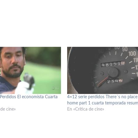
 Perdidos El economista Cuarta
4×12 serie perdidos There´s no place 
home part 1 cuarta temporada resu
 de cine»
En «Crítica de cine»