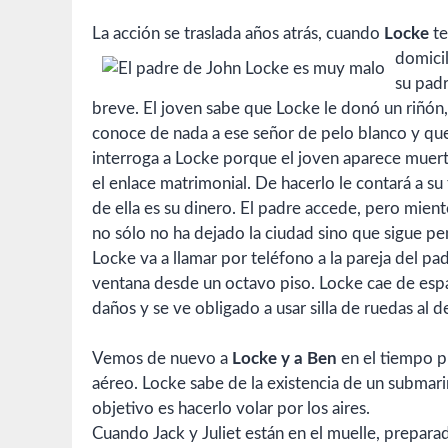
La acción se traslada años atrás, cuando
Locke
te
domicil
su padr
breve. El joven sabe que Locke le donó un riñón,
conoce de nada a ese señor de pelo blanco y que
interroga a Locke porque el joven aparece muerto
el enlace matrimonial. De hacerlo le contará a s
de ella es su dinero. El padre accede, pero mie
no sólo no ha dejado la ciudad sino que sigue pen
Locke va a llamar por teléfono a la pareja del pa
ventana desde un octavo piso. Locke cae de espa
daños y se ve obligado a usar silla de ruedas al 
Vemos de nuevo a
Locke y a Ben
en el tiempo p
aéreo. Locke sabe de la existencia de un submarino
objetivo es hacerlo volar por los aires.
Cuando Jack y Juliet están en el muelle, preparad