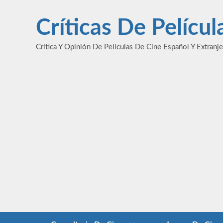
Saltar
al
Críticas De Pelícu
contenido
Crítica Y Opinión De Películas De Cine Español Y Extranj