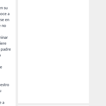
en su
oce a
rse en
e no
minar
iere
u padre
o
re
iestro
u
e a