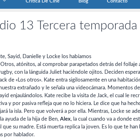
Crítica De Cine
Blog
Contacto
dio 13 Tercera temporada
ate, Sayid, Danielle y Locke los habíamos
 Otros, atónitos, al comprobar parapetados detrás del follaje 
gby, con la lánguida Juliet haciéndole ojitos. Deciden espera
Jack de «Los
otros». Kate entra sigilosamente en una habitación
e muestra extrañado y le señala una videocámara. Momentos d
d enjaulándolos. Kate recibe la visita de Jack, el cual le rec
iva y por pasiva refleja que no lo hiciera. Le dice que ha hech
rá la isla. Pero que volverá a por ella. Mientras, Locke se ad
la ayuda de la hija de Ben,
Alex
, la cual cuando va a donde es
al que su madre. Está muerta replica la joven. Es lo que te han
as por hablador.