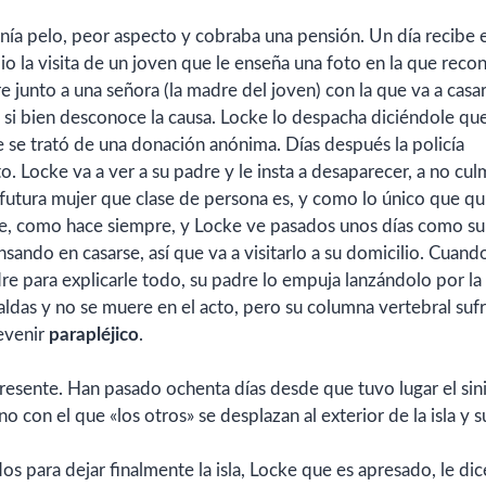
nía pelo, peor aspecto y cobraba una pensión. Un día recibe 
io la visita de un joven que le enseña una foto en la que
recon
e junto a una señora (la madre del joven) con la que va a casa
 si bien desconoce la causa. Locke lo despacha diciéndole qu
 se trató de una donación anónima. Días después la policía
. Locke va a ver a su padre y le insta a desaparecer, a no cul
u futura mujer que clase de persona es, y como lo único que qu
nte, como hace siempre, y Locke ve pasados unos días como s
sando en casarse, así que va a visitarlo a su domicilio. Cuand
dre para explicarle todo, su padre lo empuja lanzándolo por la
ldas y no se muere en el acto, pero su columna vertebral suf
devenir
parapléjico
.
resente. Han pasado ochenta días desde que tuvo lugar el sin
 con el que «los otros» se desplazan al exterior de la isla y s
os para dejar finalmente la isla, Locke que es apresado, le dic