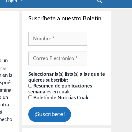
Login
Suscríbete a nuestro Boletín
a un
r a
Seleccionar la(s) lista(s) a las que te
 en la
quieres subscribir:
espués
Resumen de publicaciones
rimina
semanales en cuak
o un
Boletín de Noticias Cuak
entra
tá
 hecho