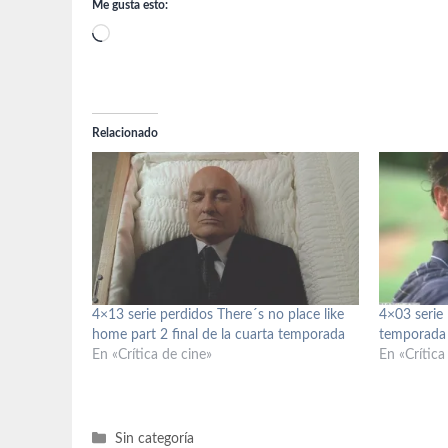
Me gusta esto:
Cargando...
Relacionado
4×13 serie perdidos There´s no place like
4×03 serie
home part 2 final de la cuarta temporada
temporada
En «Crítica de cine»
En «Crítica
Categorías
Sin categoría