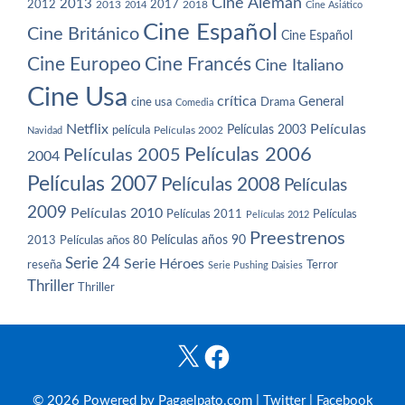
Cine Alemán
2013
2012
2013
2017
2018
2014
Cine Asiático
Cine Español
Cine Británico
Cine Español
Cine Europeo
Cine Francés
Cine Italiano
Cine Usa
crítica
General
cine usa
Drama
Comedia
Netflix
Películas
Películas 2003
película
Navidad
Películas 2002
Películas 2006
Películas 2005
2004
Películas 2007
Películas 2008
Películas
2009
Películas 2010
Películas 2011
Películas
Películas 2012
Preestrenos
Películas años 80
Películas años 90
2013
Serie 24
Serie Héroes
reseña
Terror
Serie Pushing Daisies
Thriller
Thriller
X
Facebook
© 2026 Powered by Pagaelpato.com |
Twitter
|
Facebook