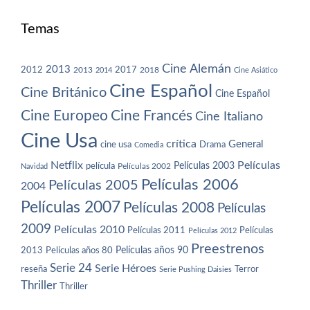
Temas
Cine Alemán
2013
2012
2013
2017
2018
2014
Cine Asiático
Cine Español
Cine Británico
Cine Español
Cine Europeo
Cine Francés
Cine Italiano
Cine Usa
crítica
General
cine usa
Drama
Comedia
Netflix
Películas
Películas 2003
película
Navidad
Películas 2002
Películas 2006
Películas 2005
2004
Películas 2007
Películas 2008
Películas
2009
Películas 2010
Películas 2011
Películas
Películas 2012
Preestrenos
Películas años 80
Películas años 90
2013
Serie 24
Serie Héroes
reseña
Terror
Serie Pushing Daisies
Thriller
Thriller